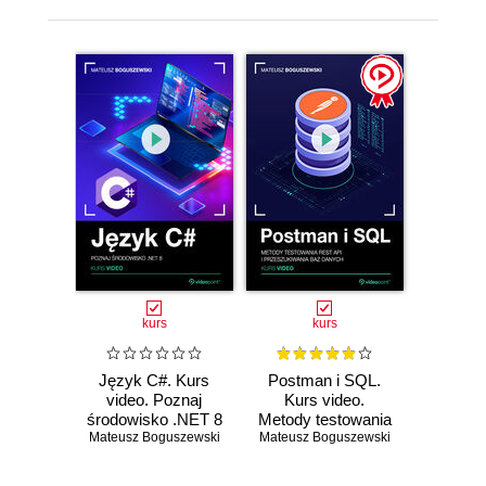
kurs
kurs
Język C#. Kurs
Postman i SQL.
video. Poznaj
Kurs video.
środowisko .NET 8
Metody testowania
Mateusz Boguszewski
Mateusz Boguszewski
REST API i
przeszukiwania
baz danych