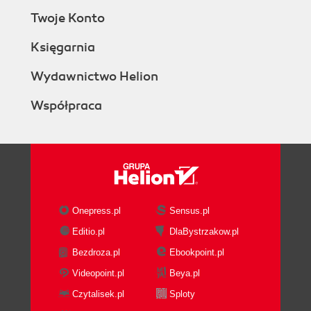
Twoje Konto
Księgarnia
Wydawnictwo Helion
Współpraca
Onepress.pl
Sensus.pl
Editio.pl
DlaBystrzakow.pl
Bezdroza.pl
Ebookpoint.pl
Videopoint.pl
Beya.pl
Czytalisek.pl
Sploty