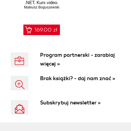
.NET. Kurs video.
Mateusz Boguszewski
Zastosowania
frameworka nUnit
169.00 zł
Program partnerski - zarabiaj
więcej »
Brak książki? - daj nam znać »
Subskrybuj newsletter »