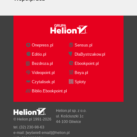
Onepress.pl
Sensus.pl
Editio.pl
DlaBystrzakow.pl
Bezdroza.pl
Ebookpoint.pl
Videopoint.pl
Beya.pl
Czytalisek.pl
Sploty
Biblio.Ebookpoint.pl
Helion.pl sp. z o.o.
ul. Kościuszki 1c
© Helion.pl 1991-2026
44-100 Gliwice
tel. (32) 230-98-63
e-mail:
[wyświetl email]@helion.pl