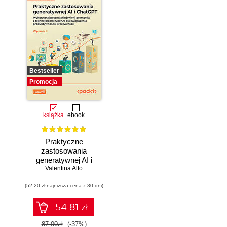
Bestseller
Promocja
książka
ebook
Praktyczne
zastosowania
generatywnej AI i
Valentina Alto
ChatGPT.
Wykorzystaj
(52,20 zł najniższa cena z 30 dni)
potencjał inżynierii
promptów z
technologiami
54.81 zł
OpenAI dla
zwiększenia
87.00zł
(-37%)