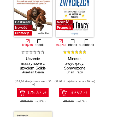
Bestseller
Nowość
Nowość
Promocja
Promocja
książka
ebook
książka
ebook
audiobook
Uczenie
Mindset
maszynowe z
zwycięzcy.
użyciem Scikit-
Sprawdzone
Learn i PyTorch.
Aurélien Géron
strategie na drodze
Brian Tracy
Koncepcje,
do sukcesu
(139,30 zł najniższa cena z 30
narzędzia i techniki
(39,92 zł najniższa cena z 30 dni)
dni)
umożliwiające
konstruowanie
125.37 zł
39.92 zł
inteligentnych
systemów
199.00zł
(-37%)
49.90zł
(-20%)