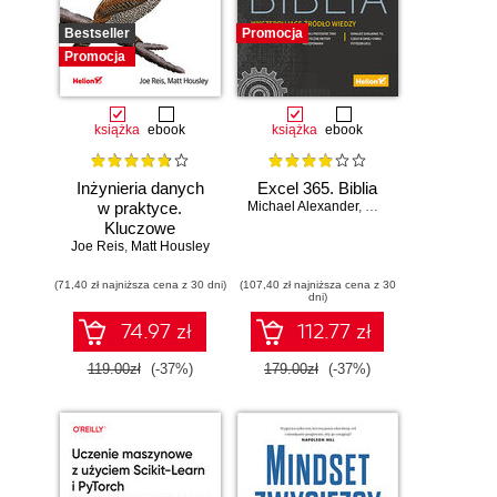
Bestseller
Promocja
Promocja
książka
ebook
książka
ebook
Inżynieria danych
Excel 365. Biblia
w praktyce.
Michael Alexander
,
Dick Kusleika
Kluczowe
Joe Reis
koncepcje i
,
Matt Housley
najlepsze
(71,40 zł najniższa cena z 30 dni)
technologie
(107,40 zł najniższa cena z 30
dni)
74.97 zł
112.77 zł
119.00zł
(-37%)
179.00zł
(-37%)