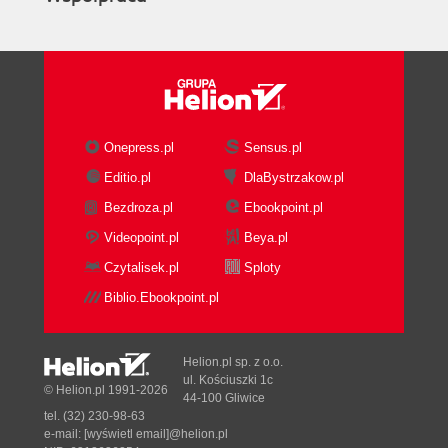
Onepress.pl
Sensus.pl
Editio.pl
DlaBystrzakow.pl
Bezdroza.pl
Ebookpoint.pl
Videopoint.pl
Beya.pl
Czytalisek.pl
Sploty
Biblio.Ebookpoint.pl
Helion.pl sp. z o.o.
ul. Kościuszki 1c
© Helion.pl 1991-2026
44-100 Gliwice
tel. (32) 230-98-63
e-mail:
[wyświetl email]@helion.pl