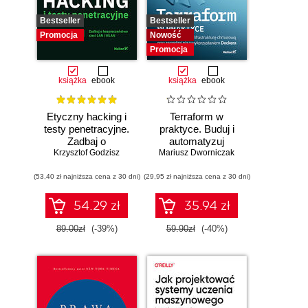
Bestseller
Bestseller
Promocja
Nowość
Promocja
książka
ebook
książka
ebook
Etyczny hacking i
Terraform w
testy penetracyjne.
praktyce. Buduj i
Zadbaj o
automatyzuj
bezpieczeństwo
Krzysztof Godzisz
Mariusz Dworniczak
infrastrukturę
sieci LAN i WLAN
chmurową oraz
(53,40 zł najniższa cena z 30 dni)
(29,95 zł najniższa cena z 30 dni)
zarządzaj nią z
wykorzystaniem
Dockera
54.29 zł
35.94 zł
89.00zł
(-39%)
59.90zł
(-40%)