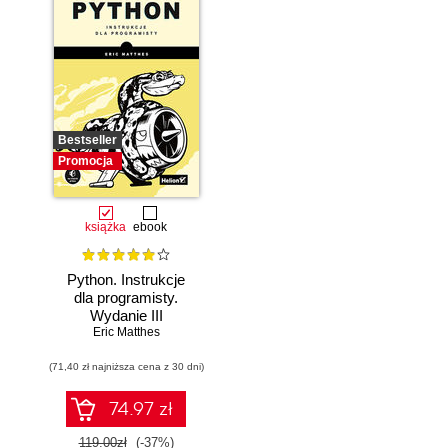
Bestseller
Promocja
książka
ebook
Python. Instrukcje
dla programisty.
Wydanie III
Eric Matthes
(71,40 zł najniższa cena z 30 dni)
74.97 zł
119.00zł
(-37%)