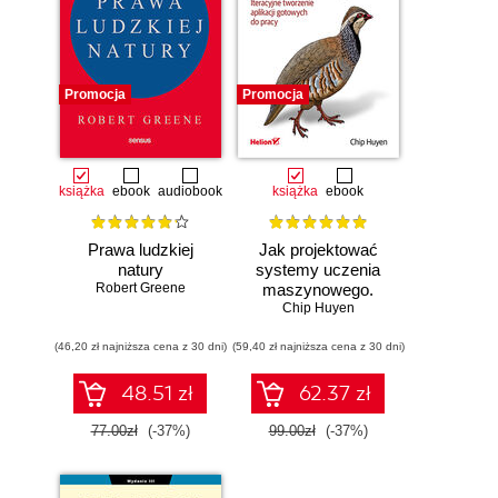
Promocja
Promocja
książka
ebook
audiobook
książka
ebook
Prawa ludzkiej
Jak projektować
natury
systemy uczenia
Robert Greene
maszynowego.
Chip Huyen
Iteracyjne
tworzenie aplikacji
(46,20 zł najniższa cena z 30 dni)
(59,40 zł najniższa cena z 30 dni)
gotowych do pracy
48.51 zł
62.37 zł
77.00zł
(-37%)
99.00zł
(-37%)