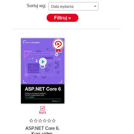
nich cennych lekcji. Razem odkryjemy, jaką siłę
Sortuj wg:
Data wydania
daje nam ten język i platforma i jak możemy je
wykorzystać, aby przekształcić nasze pomysły w
Filtruj »
rzeczywistość. Życzę Wam owocnych,
inspirujących sesji nauki i niech każdy kod, który
napiszecie, będzie krokiem w kierunku osiągnięcia
Waszych celów. Bądźmy otwarci na nowe
wyzwania i gotowi do odkrywania nieznanych
obszarów technologii .NET Core.
kurs
ASP.NET Core 6.
Kurs video.