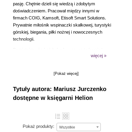
pasję. Chętnie dzieli się wiedzą i zdobytym
doświadczeniem. Pracował między innymi w
firmach COIG, Kamsoft, Etisoft Smart Solutions.
Prywatnie miłośnik wspinaczki skałkowej, turystyki
górskiej, biegania, piłki nożnej i nowoczesnych
technologii.
Pamiętajmy, że każdy krok w nauce to kamień
więcej »
milowy w naszym rozwoju. Nawet najmniejszy
postęp jest wartościowy. Dlatego zapraszam Was
do aktywnego uczestnictwa, zadawania pytań i
[Pokaż więcej]
dzielenia się swoimi odkryciami z pozostałymi
uczestnikami. Wspólnie możemy tworzyć nie tylko
Tytuły autora: Mariusz Jurczenko
kod, ale także ciekawą społeczność, w której
dostępne w księgarni Helion
wzajemnie się wspieramy. Tworzenie aplikacji z
wykorzystaniem .NET Core 6 to nie tylko
umiejętność, to także pasja. Zachęcam Was do
wykorzystania tego kursu jako platformy do
Pokaż produkty:
eksploracji, do popełniania błędów i wyciągania z
Wszystkie