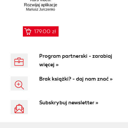
Rozwijaj aplikacje
webowe z Entity
Mariusz Jurczenko
Framework Core
179.00 zł
Program partnerski - zarabiaj
więcej »
Brak książki? - daj nam znać »
Subskrybuj newsletter »