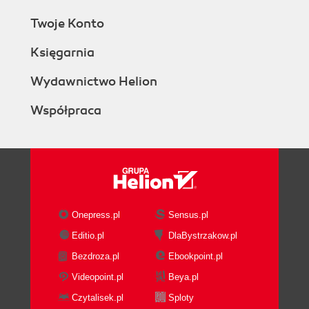
Twoje Konto
Księgarnia
Wydawnictwo Helion
Współpraca
Onepress.pl
Sensus.pl
Editio.pl
DlaBystrzakow.pl
Bezdroza.pl
Ebookpoint.pl
Videopoint.pl
Beya.pl
Czytalisek.pl
Sploty