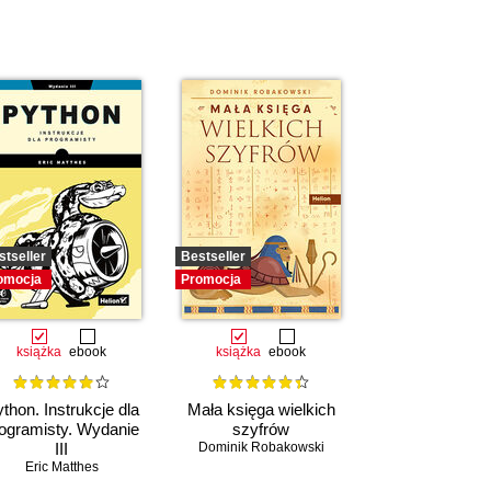
stseller
Bestseller
omocja
Promocja
książka
ebook
książka
ebook
thon. Instrukcje dla
Mała księga wielkich
ogramisty. Wydanie
szyfrów
III
Dominik Robakowski
Eric Matthes