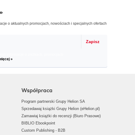
»
macje o aktualnych promocjach, nowościach i specjalnych ofertach
Zapisz
il informacje o zniżkach, promocjach
więcej »
Współpraca
Program partnerski Grupy Helion SA
Sprzedawaj książki Grupy Helion (eHelion.pl)
Zamawiaj książki do recenzji (Biuro Prasowe)
BIBLIO Ebookpoint
Custom Publishing - B2B