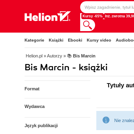
Kursy -65%
Inż. zwrotna 39,90
Kategorie
Książki
Ebooki
Kursy video
Audiobo
Helion.pl
» Autorzy
» 📚
Bis Marcin
Bis Marcin - książki
Tytuły au
Format
Wydawca
Nie znale
Język publikacji