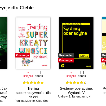
ycje dla Ciebie
Promocja
Bestseller
Be
Promocja
Pr
książka
ebook
książka
ebook
. Jak
Trening
Systemy operacyjne.
Py
dować
superkreatywności dla
Wydanie V
pr
kowy
dzieci
Andrew S. Tanenbaum
,
Herbert Bos
ka
Paulina Mechło
,
Olga Geppert