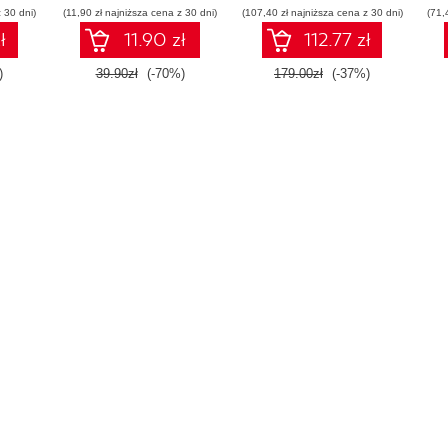
 30 dni)
(11,90 zł najniższa cena z 30 dni)
(107,40 zł najniższa cena z 30 dni)
(71,
ł
11.90 zł
112.77 zł
)
39.90zł
(-70%)
179.00zł
(-37%)