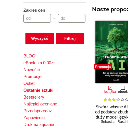
Nasze propoz
Zakres cen
–
Wyczyść
BLOG
eBooki za 0,00zł
Promocja
Nowości
Promocje
Outlet
Ostatnie sztuki
książka
ebook
Bestsellery
Najlepiej oceniane
Stwórz własne AI
Przedsprzedaż
od podstaw zbu
duży model języ
Zapowiedzi
Sebastian Rasch
Druk na żądanie