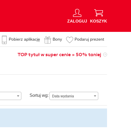
ZALOGUJ
KOSZYK
Pobierz aplikację
Bony
Podaruj prezent
TOP tytuł w super cenie » 50% taniej
Data wydania
Sortuj wg:
Data wydania