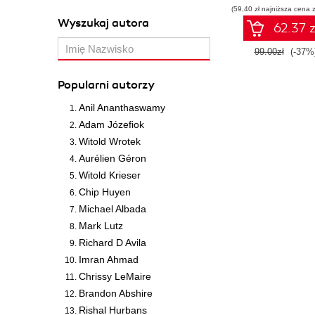
(59,40 zł najniższa cena z
Wyszukaj autora
62.37 z
99.00zł
(-37%
Popularni autorzy
Anil Ananthaswamy
Adam Józefiok
Witold Wrotek
Aurélien Géron
Witold Krieser
Chip Huyen
Michael Albada
Mark Lutz
Richard D Avila
Imran Ahmad
Chrissy LeMaire
Brandon Abshire
Rishal Hurbans