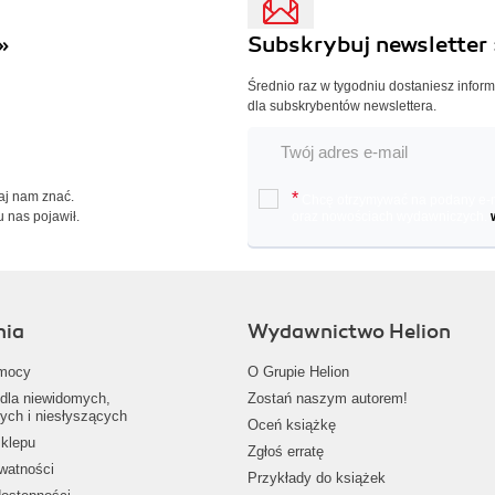
»
Subskrybuj newsletter 
Średnio raz w tygodniu dostaniesz infor
dla subskrybentów newslettera.
Daj nam znać.
*
Chcę otrzymywać na podany e-ma
u nas pojawił.
oraz nowościach wydawniczych.
nia
Wydawnictwo Helion
mocy
O Grupie Helion
dla niewidomych,
Zostań naszym autorem!
ych i niesłyszących
Oceń książkę
klepu
Zgłoś erratę
ywatności
Przykłady do książek