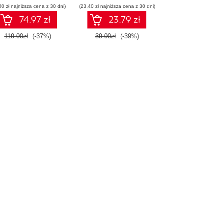
40 zł najniższa cena z 30 dni)
(23,40 zł najniższa cena z 30 dni)
74.97 zł
23.79 zł
119.00zł
(-37%)
39.00zł
(-39%)