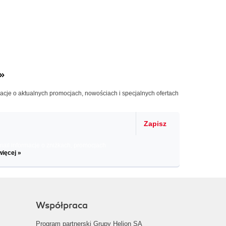
»
macje o aktualnych promocjach, nowościach i specjalnych ofertach
Zapisz
il informacje o zniżkach, promocjach
więcej »
Współpraca
Program partnerski Grupy Helion SA