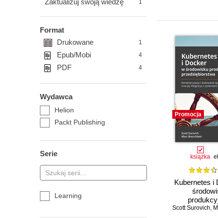
Zaktualizuj swoją wiedzę
1
Format
Drukowane
1
Epub/Mobi
4
PDF
4
Wydawca
Helion
Promocja
Packt Publishing
Serie
książka
e
Kubernetes i
środowi
Learning
produkcy
Scott Surovich
przedsiębi
,
Ma
Konteneryz