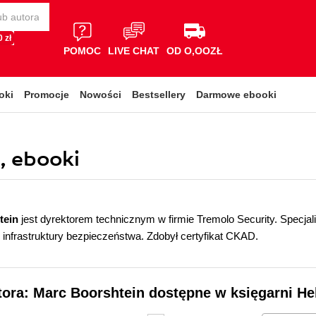
 zł
POMOC
LIVE CHAT
OD O,OOZŁ
oki
Promocje
Nowości
Bestsellery
Darmowe ebooki
, ebooki
tein
jest dyrektorem technicznym w firmie Tremolo Security. Specja
 infrastruktury bezpieczeństwa. Zdobył certyfikat CKAD.
tora: Marc Boorshtein dostępne w księgarni He