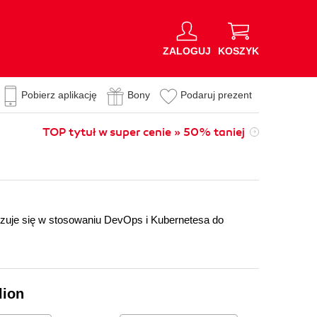
ZALOGUJ
KOSZYK
Pobierz aplikację
Bony
Podaruj prezent
TOP tytuł w super cenie » 50% taniej
lizuje się w stosowaniu DevOps i Kubernetesa do
lion