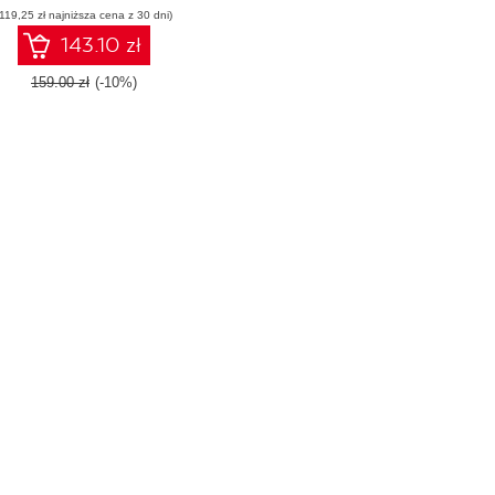
(119,25 zł najniższa cena z 30 dni)
and scale applications
in your enterprise
143.10 zł
159.00 zł
(-10%)