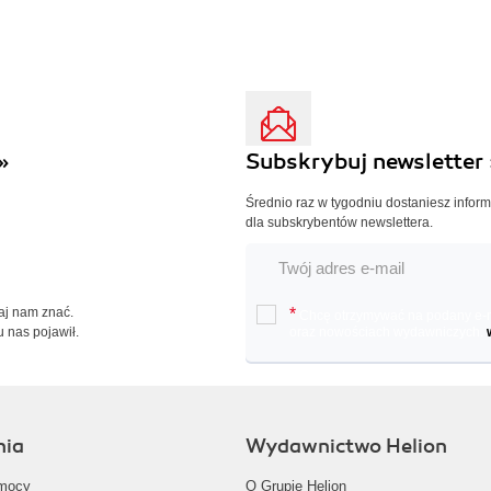
»
Subskrybuj newsletter 
Średnio raz w tygodniu dostaniesz infor
dla subskrybentów newslettera.
Daj nam znać.
*
Chcę otrzymywać na podany e-ma
u nas pojawił.
oraz nowościach wydawniczych.
nia
Wydawnictwo Helion
mocy
O Grupie Helion