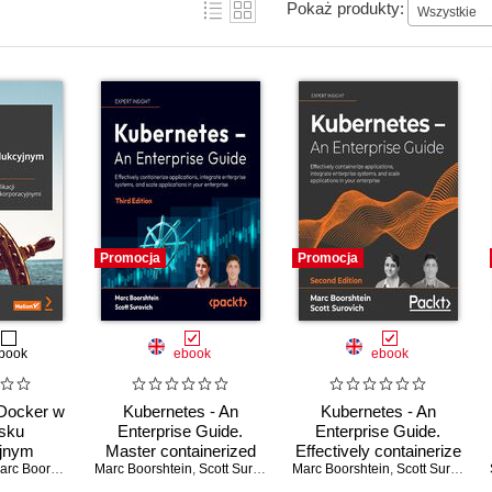
Pokaż produkty:
Wszystkie
Promocja
Promocja
book
ebook
ebook
 Docker w
Kubernetes - An
Kubernetes - An
sku
Enterprise Guide.
Enterprise Guide.
jnym
Master containerized
Effectively containerize
orstwa.
rc Boorshtein
Marc Boorshtein
application
,
Scott Surovich
,
Ed Price
Marc Boorshtein
applications, integrate
,
Scott Surovich
acja i
deployments, integrate
enterprise systems,