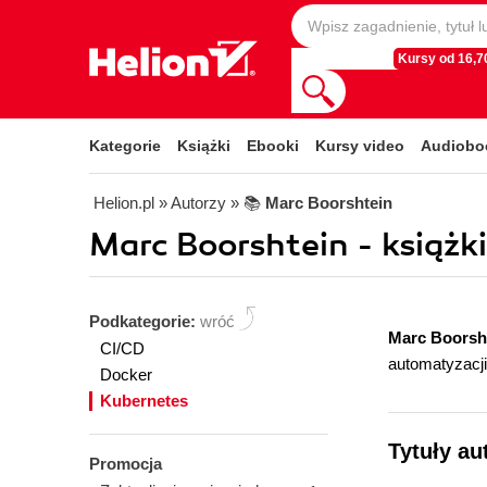
Kursy od 16,70
Kategorie
Książki
Ebooki
Kursy video
Audiobo
Helion.pl
» Autorzy
» 📚
Marc Boorshtein
Marc Boorshtein - książki
Podkategorie:
wróć
Marc Boorsh
CI/CD
automatyzacji
Docker
Kubernetes
Tytuły au
Promocja