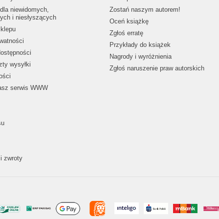
dla niewidomych,
Zostań naszym autorem!
ych i niesłyszących
Oceń książkę
klepu
Zgłoś erratę
ywatności
Przykłady do książek
dostępności
Nagrody i wyróżnienia
zty wysyłki
Zgłoś naruszenie praw autorskich
ości
nasz serwis WWW
su
i zwroty