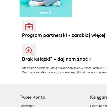
Program partnerski - zarabiaj więcej 
Brak książki? - daj nam znać »
Nie znalazłeś książki, którą powinniśmy mieć w naszej ofercie? 
Dołożymy wszelkich starań, by wskazany tytuł jak najszybciej się 
Twoje Konto
Księgar
Logowanie
Centrum po