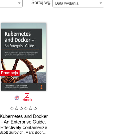
Data wydania
Sortuj wg:
Data wydania
Promocja
ebook
Kubernetes and Docker
- An Enterprise Guide.
Effectively containerize
Scott Surovich
applications, integrate
,
Marc Boorshtein
enterprise systems,