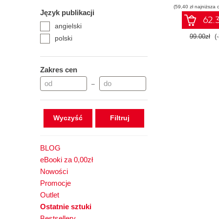
(59,40 zł najniższa 
skalowanie a
Język publikacji
oraz jej inte
62.3
system
angielski
korporacy
99.00zł
(
polski
Zakres cen
–
Wyczyść
BLOG
eBooki za 0,00zł
Nowości
Promocje
Outlet
Ostatnie sztuki
Bestsellery