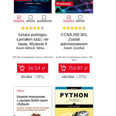
Promocja
książka
ebook
audiobook
książka
ebook
Sztuka podstępu.
CCNA 200-301.
Łamałem ludzi, nie
Zostań
hasła. Wydanie II
administratorem
Kevin Mitnick
,
William L. Simon
Adam Józefiok
sieci
komputerowych
(35,94 zł najniższa cena z 30 dni)
(149,40 zł najniższa cena z 30
Cisco. Wydanie II
dni)
36.54 zł
156.87 zł
59.90zł
(-39%)
249.00zł
(-37%)