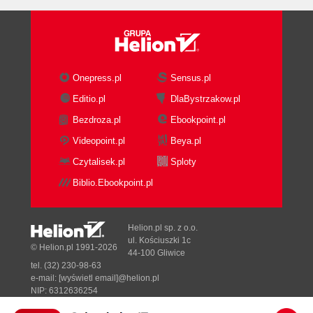
Onepress.pl
Sensus.pl
Editio.pl
DlaBystrzakow.pl
Bezdroza.pl
Ebookpoint.pl
Videopoint.pl
Beya.pl
Czytalisek.pl
Sploty
Biblio.Ebookpoint.pl
Helion.pl sp. z o.o.
ul. Kościuszki 1c
© Helion.pl 1991-2026
44-100 Gliwice
tel. (32) 230-98-63
e-mail:
[wyświetl email]@helion.pl
NIP: 6312636254
Regon: 241989027