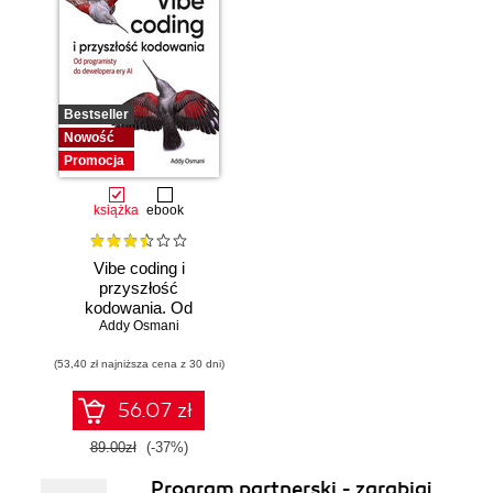
Bestseller
Nowość
Promocja
książka
ebook
Vibe coding i
przyszłość
kodowania. Od
programisty do
Addy Osmani
dewelopera ery AI
(53,40 zł najniższa cena z 30 dni)
56.07 zł
89.00zł
(-37%)
Program partnerski - zarabiaj