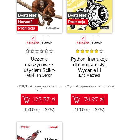
Bestseller
Bestseller
Nowość
Promocja
Promocja
książka
ebook
książka
ebook
Uczenie
Python. Instrukcje
maszynowe z
dla programisty.
użyciem Scikit-
Wydanie III
Learn i PyTorch.
Aurélien Géron
Eric Matthes
Koncepcje,
(139,30 zł najniższa cena z 30
narzędzia i techniki
(71,40 zł najniższa cena z 30 dni)
dni)
umożliwiające
konstruowanie
125.37 zł
74.97 zł
inteligentnych
systemów
199.00zł
(-37%)
119.00zł
(-37%)