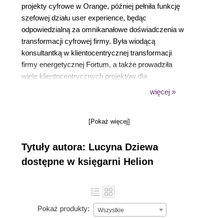
projekty cyfrowe w Orange, później pełniła funkcję
szefowej działu user experience, będąc
odpowiedzialną za omnikanałowe doświadczenia w
transformacji cyfrowej firmy. Była wiodącą
konsultantką w klientocentrycznej transformacji
firmy energetycznej Fortum, a także prowadziła
wiele klientocentrycznych projektów dla
największych firm w Polsce. Z pasją zajmuje się
więcej »
zagadnieniami doświadczeń klienta i cyfrowej
kultury. Nieustannie poznaje i tworzy nowe sposoby
[Pokaż więcej]
pracy po to, by śledzić potrzeby konsumentów i je
zaspakajać przy użyciu cyfrowych technologii.
Tytuły autora: Lucyna Dziewa
Uwielbia sięgać po nową wiedzę, poznawać
wszystko, co niestandardowe, biegać i podróżować
dostępne w księgarni Helion
w najdalsze krańce świata.
Pokaż produkty:
Wszystkie