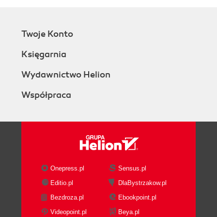
Twoje Konto
Księgarnia
Wydawnictwo Helion
Współpraca
Onepress.pl
Sensus.pl
Editio.pl
DlaBystrzakow.pl
Bezdroza.pl
Ebookpoint.pl
Videopoint.pl
Beya.pl