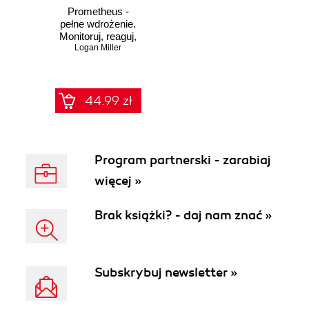
Prometheus -
pełne wdrożenie.
Monitoruj, reaguj,
optymalizuj
Logan Miller
44.99 zł
Program partnerski - zarabiaj
więcej »
Brak książki? - daj nam znać »
Subskrybuj newsletter »