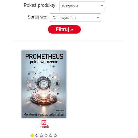
Pokaż produkty:
Wszystkie
Sortuj wg:
Data wydania
Filtruj »
ebook