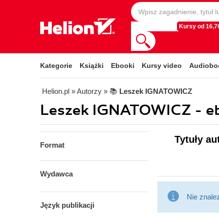
Kursy od 16,70
Kategorie
Książki
Ebooki
Kursy video
Audiobo
Helion.pl
» Autorzy
» 📚
Leszek IGNATOWICZ
Leszek IGNATOWICZ - e
Tytuły a
Format
Wydawca
Nie znale
Język publikacji