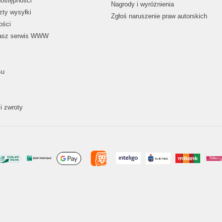
dostępności
Nagrody i wyróżnienia
zty wysyłki
Zgłoś naruszenie praw autorskich
ości
nasz serwis WWW
su
i zwroty