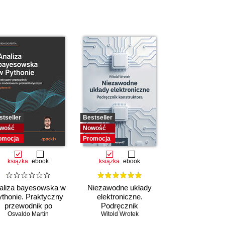
stseller
Bestseller
wość
Nowość
omocja
Promocja
książka
ebook
książka
ebook
aliza bayesowska w
Niezawodne układy
thonie. Praktyczny
elektroniczne.
przewodnik po
Podręcznik
modelowaniu
Osvaldo Martin
konstruktora
Witold Wrotek
probabilistycznym.