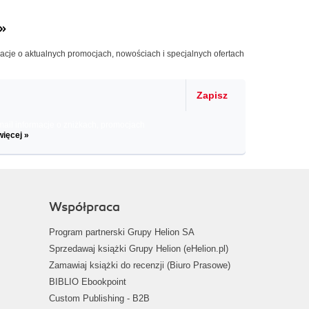
»
macje o aktualnych promocjach, nowościach i specjalnych ofertach
Zapisz
il informacje o zniżkach, promocjach
więcej »
Współpraca
Program partnerski Grupy Helion SA
Sprzedawaj książki Grupy Helion (eHelion.pl)
Zamawiaj książki do recenzji (Biuro Prasowe)
BIBLIO Ebookpoint
Custom Publishing - B2B