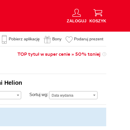
ZALOGUJ
KOSZYK
Pobierz aplikację
Bony
Podaruj prezent
TOP tytuł w super cenie » 50% taniej
i Helion
Data wydania
Sortuj wg:
Data wydania