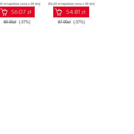
40 zł najniższa cena z 30 dni)
Wydanie III
(52,20 zł najniższa cena z 30 dni)
56.07 zł
54.81 zł
89.00zł
(-37%)
87.00zł
(-37%)