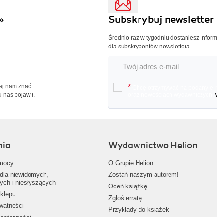
»
Subskrybuj newsletter 
Średnio raz w tygodniu dostaniesz infor
dla subskrybentów newslettera.
Daj nam znać.
*
Chcę otrzymywać na podany e-ma
u nas pojawił.
oraz nowościach wydawniczych.
nia
Wydawnictwo Helion
mocy
O Grupie Helion
dla niewidomych,
Zostań naszym autorem!
ych i niesłyszących
Oceń książkę
klepu
Zgłoś erratę
ywatności
Przykłady do książek