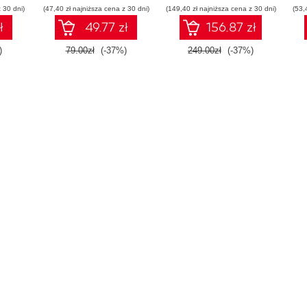
 30 dni)
(47,40 zł najniższa cena z 30 dni)
(149,40 zł najniższa cena z 30 dni)
(53,
ł
49.77 zł
156.87 zł
)
79.00zł
(-37%)
249.00zł
(-37%)