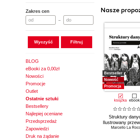
Nasze propoz
Zakres cen
–
Wyczyść
BLOG
eBooki za 0,00zł
Bestseller
Nowości
Nowość
Promocje
Promocja
Outlet
Ostatnie sztuki
książka
ebook
Bestsellery
Najlepiej oceniane
Struktury dany
Przedsprzedaż
Ilustrowany przew
Marcello La Roc
Zapowiedzi
Druk na żądanie