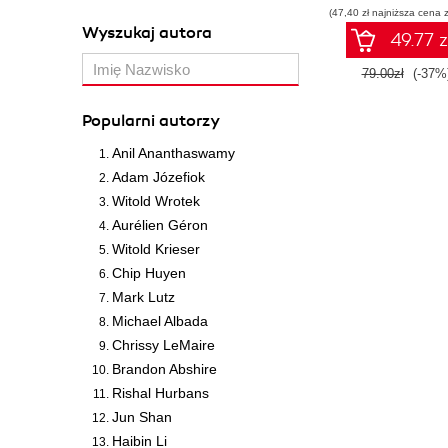
(47,40 zł najniższa cena z
Wyszukaj autora
49.77 z
79.00zł
(-37%
Popularni autorzy
Anil Ananthaswamy
Adam Józefiok
Witold Wrotek
Aurélien Géron
Witold Krieser
Chip Huyen
Mark Lutz
Michael Albada
Chrissy LeMaire
Brandon Abshire
Rishal Hurbans
Jun Shan
Haibin Li