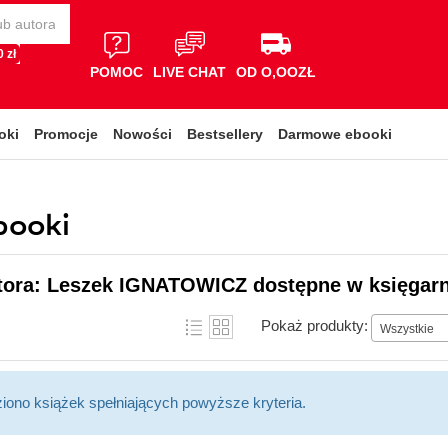
 zł
POMOC
LIVE CHAT
OD O,OOZŁ
oki
Promocje
Nowości
Bestsellery
Darmowe ebooki
booki
utora: Leszek IGNATOWICZ dostępne w księgarn
Pokaż produkty:
Wszystkie
ziono książek spełniających powyższe kryteria.