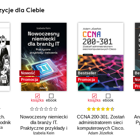
ycje dla Ciebie
Nowość
Bestseller
Be
Promocja
Promocja
No
Pr
książka
ebook
książka
ebook
ch.
Nowoczesny niemiecki
CCNA 200-301. Zostań
An
odnik
dla branży IT.
administratorem sieci
Py
ca
Praktyczne przykłady i
komputerowych Cisco.
Izabela Kein
ćwiczenia
Adam Józefiok
Wydanie II