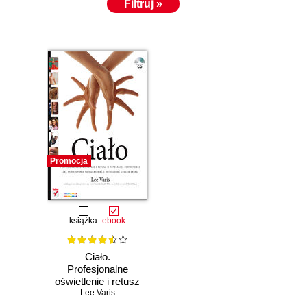
Filtruj »
Promocja
książka
ebook
Ciało.
Profesjonalne
oświetlenie i retusz
w fotografii
Lee Varis
portretowej