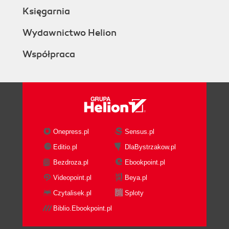
Księgarnia
Wydawnictwo Helion
Współpraca
Onepress.pl
Sensus.pl
Editio.pl
DlaBystrzakow.pl
Bezdroza.pl
Ebookpoint.pl
Videopoint.pl
Beya.pl
Czytalisek.pl
Sploty
Biblio.Ebookpoint.pl