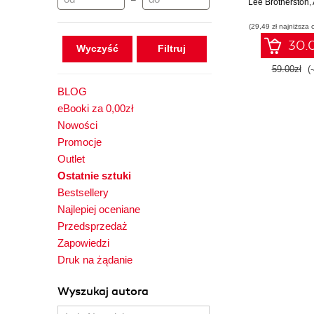
–
Lee Brotherston
,
(29,49 zł najniższa 
30.0
Wyczyść
59.00zł
(
BLOG
eBooki za 0,00zł
Nowości
Promocje
Outlet
Ostatnie sztuki
Bestsellery
Najlepiej oceniane
Przedsprzedaż
Zapowiedzi
Druk na żądanie
Wyszukaj autora