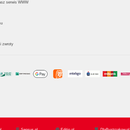
nasz serwis WWW
su
i zwroty
l
Sensus.pl
Editio.pl
DlaBystrzakow.pl