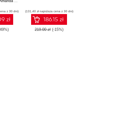
Amanda Berlin
cena z 30 dni)
(131,40 zł najniższa cena z 30 dni)
9 zł
186.15 zł
-49%)
219.00 zł
(-15%)