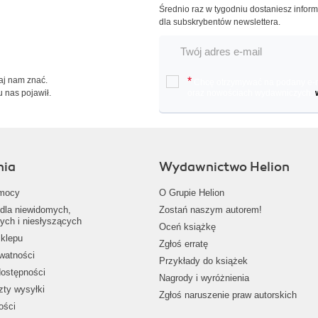
Średnio raz w tygodniu dostaniesz infor
dla subskrybentów newslettera.
Daj nam znać.
*
Chcę otrzymywać na podany e-ma
u nas pojawił.
oraz nowościach wydawniczych.
nia
Wydawnictwo Helion
mocy
O Grupie Helion
dla niewidomych,
Zostań naszym autorem!
ych i niesłyszących
Oceń książkę
klepu
Zgłoś erratę
ywatności
Przykłady do książek
dostępności
Nagrody i wyróżnienia
zty wysyłki
Zgłoś naruszenie praw autorskich
ości