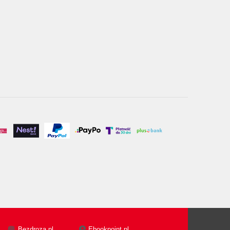
Bezdroza.pl
Ebookpoint.pl