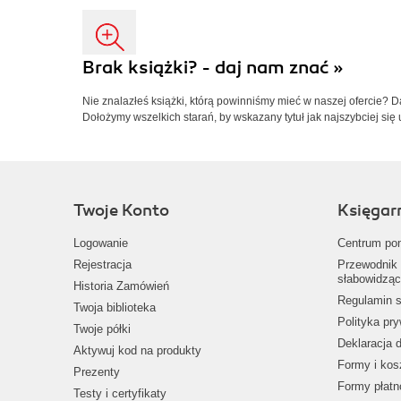
Brak książki? - daj nam znać »
Nie znalazłeś książki, którą powinniśmy mieć w naszej ofercie? 
Dołożymy wszelkich starań, by wskazany tytuł jak najszybciej się 
Twoje Konto
Księgar
Logowanie
Centrum po
Rejestracja
Przewodnik 
słabowidząc
Historia Zamówień
Regulamin s
Twoja biblioteka
Polityka pr
Twoje półki
Deklaracja 
Aktywuj kod na produkty
Formy i kos
Prezenty
Formy płatn
Testy i certyfikaty