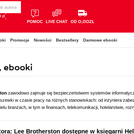
 zł
POMOC
LIVE CHAT
OD O,OOZŁ
oki
Promocje
Nowości
Bestsellery
Darmowe ebooki
, ebooki
ston
zawodowo zajmuje się bezpieczeństwem systemów informatyczny
szewki w czasie pracy na różnych stanowiskach: od inżyniera zabe
elu branżach, w tym w finansach, telekomunikacji, hotelarstwie, rozr
tora: Lee Brotherston dostępne w księgarni He