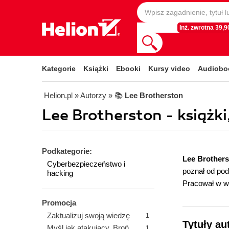
Inż. zwrotna 39,90
Kategorie
Książki
Ebooki
Kursy video
Audiobo
Helion.pl
» Autorzy
» 📚
Lee Brotherston
Lee Brotherston - książki
Podkategorie:
Lee Brother
Cyberbezpieczeństwo i
poznał od pod
hacking
Pracował w wi
Promocja
Zaktualizuj swoją wiedzę
1
Tytuły au
Myśl jak atakujący. Broń
1