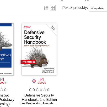
Pokaż produkty:
Wszystkie
Promocja
book
ebook
ństwo
Defensive Security
Podstawy
Handbook. 2nd Edition
praktyki
Lee Brotherston
,
Amanda Berlin
,
III William F. Reyor