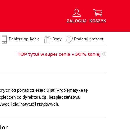
ZALOGUJ
KOSZYK
Pobierz aplikację
Bony
Podaruj prezent
TOP tytuł w super cenie » 50% taniej
ch od ponad dziesięciu lat. Problematykę tę
zpieczeń do dyrektora ds. bezpieczeństwa.
ywce i dla instytucji rządowych.
lion