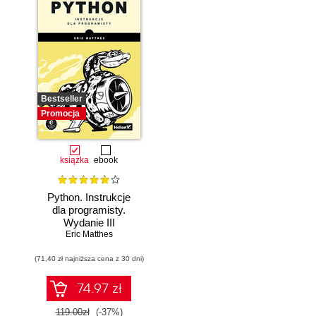
Bestseller
Promocja
książka
ebook
Python. Instrukcje
dla programisty.
Wydanie III
Eric Matthes
(71,40 zł najniższa cena z 30 dni)
74.97 zł
119.00zł
(-37%)