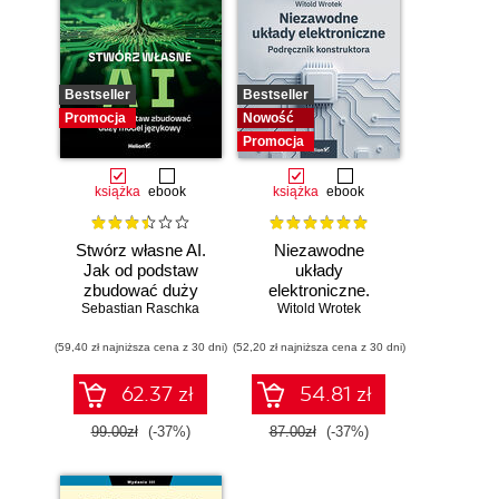
Bestseller
Bestseller
Promocja
Nowość
Promocja
książka
ebook
książka
ebook
Stwórz własne AI.
Niezawodne
Jak od podstaw
układy
zbudować duży
elektroniczne.
model językowy
Sebastian Raschka
Witold Wrotek
Podręcznik
konstruktora
(59,40 zł najniższa cena z 30 dni)
(52,20 zł najniższa cena z 30 dni)
62.37 zł
54.81 zł
99.00zł
(-37%)
87.00zł
(-37%)