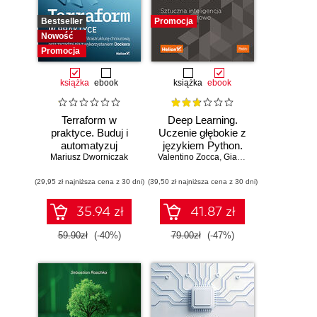
Bestseller
Promocja
Nowość
Promocja
książka
ebook
książka
ebook
Terraform w
Deep Learning.
praktyce. Buduj i
Uczenie głębokie z
automatyzuj
językiem Python.
Mariusz Dworniczak
infrastrukturę
Valentino Zocca
Sztuczna
,
Gianmario Spacagna
,
D
chmurową oraz
inteligencja i sieci
(29,95 zł najniższa cena z 30 dni)
zarządzaj nią z
(39,50 zł najniższa cena z 30 dni)
neuronowe
wykorzystaniem
Dockera
35.94 zł
41.87 zł
59.90zł
(-40%)
79.00zł
(-47%)