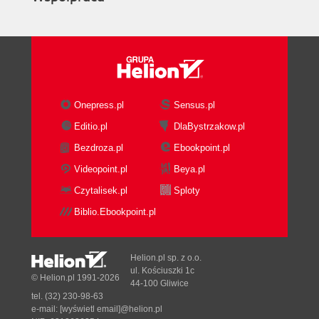
Onepress.pl
Sensus.pl
Editio.pl
DlaBystrzakow.pl
Bezdroza.pl
Ebookpoint.pl
Videopoint.pl
Beya.pl
Czytalisek.pl
Sploty
Biblio.Ebookpoint.pl
Helion.pl sp. z o.o.
ul. Kościuszki 1c
© Helion.pl 1991-2026
44-100 Gliwice
tel. (32) 230-98-63
e-mail:
[wyświetl email]@helion.pl