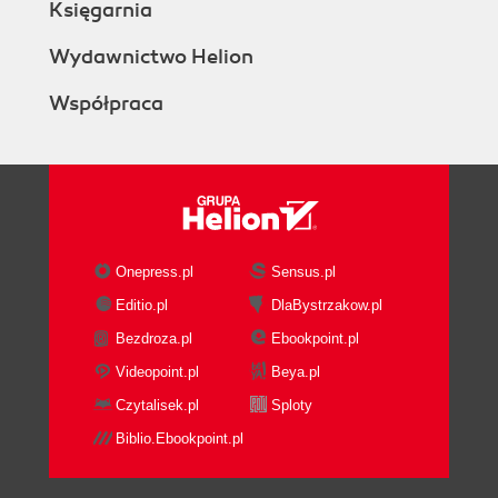
Księgarnia
Wydawnictwo Helion
Współpraca
Onepress.pl
Sensus.pl
Editio.pl
DlaBystrzakow.pl
Bezdroza.pl
Ebookpoint.pl
Videopoint.pl
Beya.pl
Czytalisek.pl
Sploty
Biblio.Ebookpoint.pl