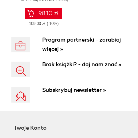
(81,75 zł najniższa cena z 30 dni)
interactive, and
dynamic web
apps, games, and
98.10 zł
pages
109.00 zł
(-10%)
Program partnerski - zarabiaj
więcej »
Brak książki? - daj nam znać »
Subskrybuj newsletter »
Twoje Konto