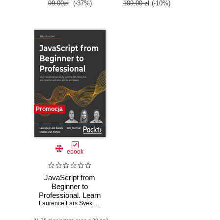
99.00zł
(-37%)
109.00 zł
(-10%)
Promocja
ebook
JavaScript from
Beginner to
Professional. Learn
JavaScript quickly
Laurence Lars Svekis
,
Maaike van Putten
,
Rob Percival
,
Codestars 
by building fun,