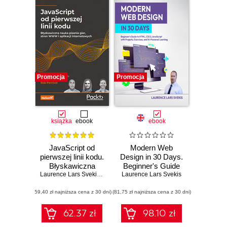
Promocja
Promocja
książka
ebook
ebook
JavaScript od
Modern Web
pierwszej linii kodu.
Design in 30 Days.
Błyskawiczna
Beginner's Guide
nauka pisania gier,
Laurence Lars Svekis
,
Maaike van Putten
Laurence Lars Svekis
to HTML, CSS &
,
Rob Percival
stron WWW i
JavaScript with
(59,40 zł najniższa cena z 30 dni)
aplikacji
(81,75 zł najniższa cena z 30 dni)
Projects,
internetowych
Exercises, and AI-
Powered Learning
62.37 zł
98.10 zł