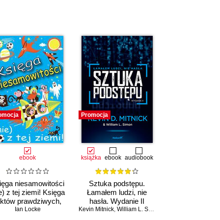
omocja
Promocja
ebook
książka
ebook
audiobook
ięga niesamowitości
Sztuka podstępu.
e) z tej ziemi! Księga
Łamałem ludzi, nie
aktów prawdziwych,
hasła. Wydanie II
choć niezwykłych
Ian Locke
Kevin Mitnick
,
William L. Simon