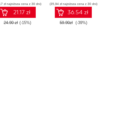
17 zł najniższa cena z 30 dni)
(35,94 zł najniższa cena z 30 dni)
21.17 zł
36.54 zł
24.90 zł
(-15%)
59.90zł
(-39%)