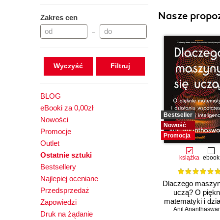
Nasze propoz
Zakres cen
–
Wyczyść
BLOG
eBooki za 0,00zł
Bestseller
Nowości
Nowość
Promocje
Promocja
Outlet
Ostatnie sztuki
książka
ebook
Bestsellery
Najlepiej oceniane
Dlaczego maszyn
Przedsprzedaż
uczą? O piękn
matematyki i dzia
Zapowiedzi
współczesnej szt
Anil Ananthaswa
Druk na żądanie
inteligencji