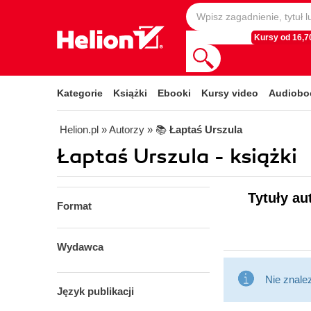
Kursy od 16,70
Kategorie
Książki
Ebooki
Kursy video
Audiobo
Helion.pl
» Autorzy
» 📚
Łaptaś Urszula
Łaptaś Urszula - książki
Tytuły au
Format
Wydawca
Nie znale
Język publikacji