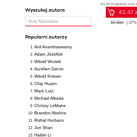
(41,40 zł najniższa cena z
Wyszukaj autora
43.47 z
69.00zł
(-37%
Popularni autorzy
Anil Ananthaswamy
Adam Józefiok
Witold Wrotek
Aurélien Géron
Witold Krieser
Chip Huyen
Mark Lutz
Michael Albada
Chrissy LeMaire
Brandon Abshire
Rishal Hurbans
Jun Shan
Haibin Li