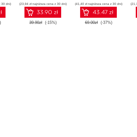
 30 dni)
(23,94 zł najniższa cena z 30 dni)
(41,40 zł najniższa cena z 30 dni)
(21,
ł
33.90 zł
43.47 zł
)
39.90zł
(-15%)
69.00zł
(-37%)