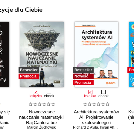
ycje dla Ciebie
Bestseller
Bestseller
Pr
Promocja
Nowość
Promocja
książka
ebook
książka
ebook
y się
Nowoczesne
Architektura systemów
Ks
ie
nauczanie matematyki.
AI. Projektowanie
(ni
łaniu
Raj Cantora bez
skalowalnego i
f
ucznej
my
Marcin Żuchowski
kalkulatora?
Richard D Avila
niezawodnego
,
Imran Ahmad
oprogramowania