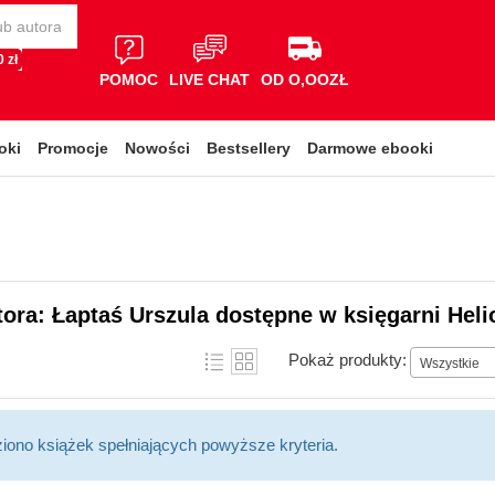
 zł
POMOC
LIVE CHAT
OD O,OOZŁ
oki
Promocje
Nowości
Bestsellery
Darmowe ebooki
tora: Łaptaś Urszula dostępne w księgarni Heli
Pokaż produkty:
Wszystkie
ziono książek spełniających powyższe kryteria.