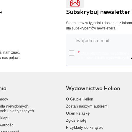
»
Subskrybuj newsletter 
Średnio raz w tygodniu dostaniesz infor
dla subskrybentów newslettera.
Daj nam znać.
*
Chcę otrzymywać na podany e-ma
u nas pojawił.
oraz nowościach wydawniczych.
nia
Wydawnictwo Helion
mocy
O Grupie Helion
dla niewidomych,
Zostań naszym autorem!
ych i niesłyszących
Oceń książkę
klepu
Zgłoś erratę
ywatności
Przykłady do książek