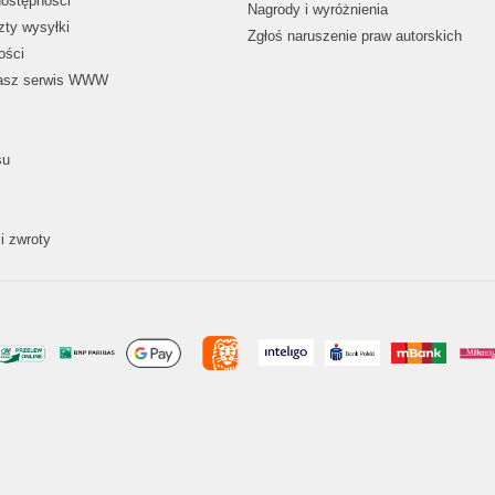
dostępności
Nagrody i wyróżnienia
zty wysyłki
Zgłoś naruszenie praw autorskich
ości
nasz serwis WWW
su
i zwroty