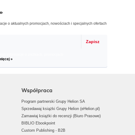
»
macje o aktualnych promocjach, nowościach i specjalnych ofertach
Zapisz
il informacje o zniżkach, promocjach
więcej »
Współpraca
Program partnerski Grupy Helion SA
Sprzedawaj książki Grupy Helion (eHelion.pl)
Zamawiaj książki do recenzji (Biuro Prasowe)
BIBLIO Ebookpoint
Custom Publishing - B2B