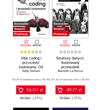
Bestseller
Bestseller
Nowość
Nowość
Promocja
Promocja
książka
ebook
książka
ebook
Vibe coding i
Struktury danych.
przyszłość
Ilustrowany
kodowania. Od
przewodnik
programisty do
Addy Osmani
Marcello La Rocca
dewelopera ery AI
(53,40 zł najniższa cena z 30 dni)
(47,40 zł najniższa cena z 30 dni)
56.07 zł
49.77 zł
89.00zł
(-37%)
79.00zł
(-37%)