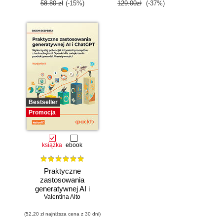
58.80 zł
(-15%)
129.00zł
(-37%)
Bestseller
Promocja
książka
ebook
Praktyczne
zastosowania
generatywnej AI i
Valentina Alto
ChatGPT.
Wykorzystaj
(52,20 zł najniższa cena z 30 dni)
potencjał inżynierii