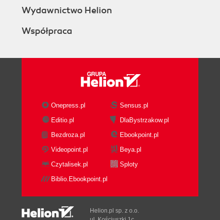
Wydawnictwo Helion
Współpraca
Onepress.pl
Sensus.pl
Editio.pl
DlaBystrzakow.pl
Bezdroza.pl
Ebookpoint.pl
Videopoint.pl
Beya.pl
Czytalisek.pl
Sploty
Biblio.Ebookpoint.pl
Helion.pl sp. z o.o.
ul. Kościuszki 1c