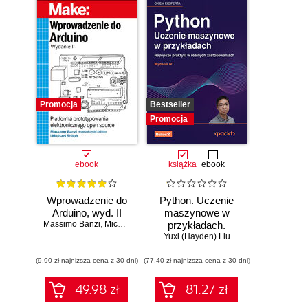
Promocja
Bestseller
Promocja
ebook
książka
ebook
Wprowadzenie do
Python. Uczenie
Arduino, wyd. II
maszynowe w
Massimo Banzi
,
Michael Shiloh
przykładach.
Najlepsze praktyki
Yuxi (Hayden) Liu
w realnych
(9,90 zł najniższa cena z 30 dni)
(77,40 zł najniższa cena z 30 dni)
zastosowaniach.
Wydanie IV
49.98 zł
81.27 zł