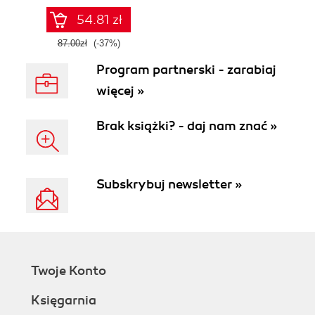
promptów z
technologiami
54.81 zł
OpenAI dla
zwiększenia
87.00zł
(-37%)
produktywności i
Program partnerski - zarabiaj
kreatywności.
Wydanie II
więcej »
Brak książki? - daj nam znać »
Subskrybuj newsletter »
Twoje Konto
Księgarnia