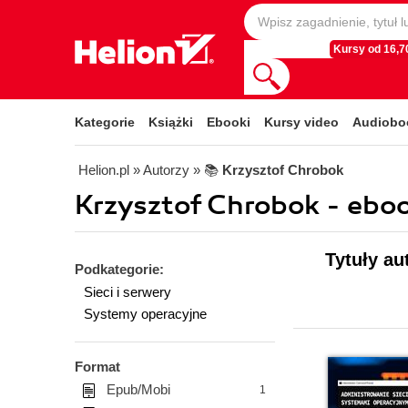
Kursy od 16,70
Kategorie
Książki
Ebooki
Kursy video
Audiobo
Helion.pl
» Autorzy
» 📚
Krzysztof Chrobok
Krzysztof Chrobok - eboo
Tytuły au
Podkategorie:
Sieci i serwery
Systemy operacyjne
Format
Epub/Mobi
1