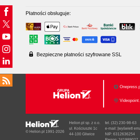
Płatności obsługuje:
Bezpieczne płatności szyfrowane SSL
Onepress.p
Videopoint.
Helion.pl sp. z o.o.
tel. (32) 230-98-63
ul. Kościuszki 1c
e-mail:
[wyświetl ema
© Helion.pl 1991-2026
44-100 Gliwice
NIP: 6312636254
Regon: 241989027