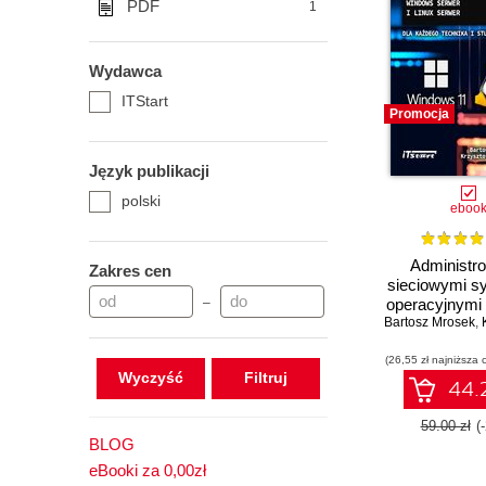
PDF
1
Wydawca
ITStart
Promocja
Język publikacji
polski
eboo
Administr
Zakres cen
sieciowymi s
–
operacyjnymi
Bartosz Mrosek
Serwer i Lin
,
K
(26,55 zł najniższa 
Wyczyść
44.2
59.00 zł
(
BLOG
eBooki za 0,00zł