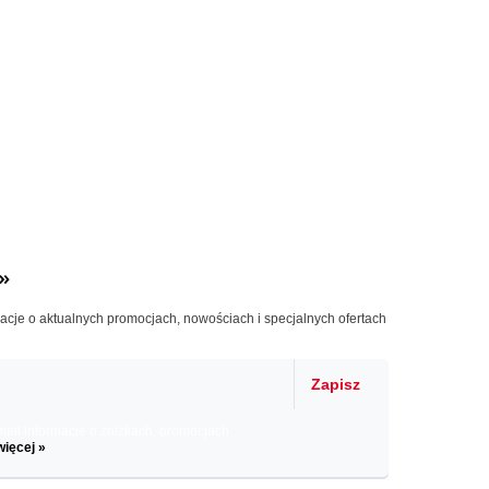
»
macje o aktualnych promocjach, nowościach i specjalnych ofertach
Zapisz
il informacje o zniżkach, promocjach
więcej »