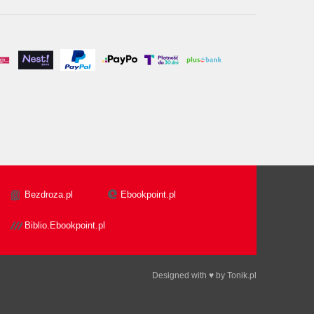
Bezdroza.pl
Ebookpoint.pl
Biblio.Ebookpoint.pl
Designed with ♥ by
Tonik.pl