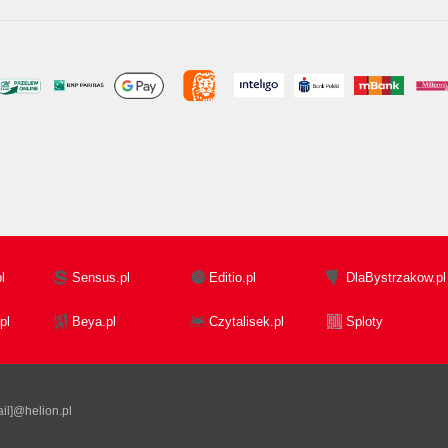
l
Sensus.pl
Editio.pl
DlaBystrzakow.pl
pl
Beya.pl
Czytalisek.pl
Sploty
il]@helion.pl