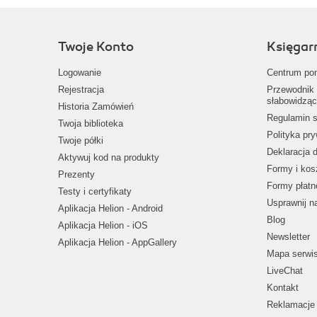
Twoje Konto
Księgar
Logowanie
Centrum po
Rejestracja
Przewodnik 
słabowidząc
Historia Zamówień
Regulamin s
Twoja biblioteka
Polityka pr
Twoje półki
Deklaracja 
Aktywuj kod na produkty
Formy i kos
Prezenty
Formy płatn
Testy i certyfikaty
Usprawnij 
Aplikacja Helion - Android
Blog
Aplikacja Helion - iOS
Newsletter
Aplikacja Helion - AppGallery
Mapa serwi
LiveChat
Kontakt
Reklamacje 