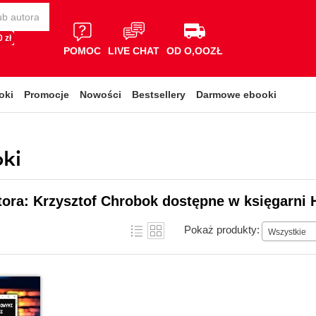
 zł
POMOC
LIVE CHAT
OD O,OOZŁ
oki
Promocje
Nowości
Bestsellery
Darmowe ebooki
ki
tora: Krzysztof Chrobok dostępne w księgarni 
Pokaż produkty:
Wszystkie