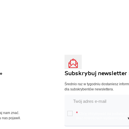
»
Subskrybuj newsletter 
Średnio raz w tygodniu dostaniesz infor
dla subskrybentów newslettera.
Daj nam znać.
*
Chcę otrzymywać na podany e-ma
u nas pojawił.
oraz nowościach wydawniczych.