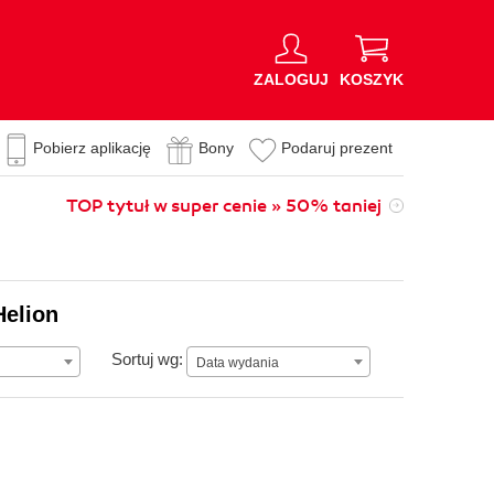
ZALOGUJ
KOSZYK
Pobierz aplikację
Bony
Podaruj prezent
TOP tytuł w super cenie » 50% taniej
Helion
Data wydania
Sortuj wg:
Data wydania