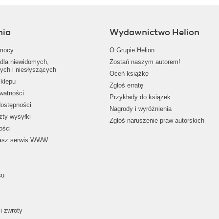
nia
Wydawnictwo Helion
mocy
O Grupie Helion
dla niewidomych,
Zostań naszym autorem!
ych i niesłyszących
Oceń książkę
klepu
Zgłoś erratę
ywatności
Przykłady do książek
dostępności
Nagrody i wyróżnienia
zty wysyłki
Zgłoś naruszenie praw autorskich
ości
nasz serwis WWW
su
i zwroty