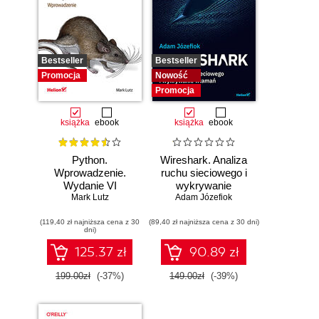
Bestseller
Bestseller
Promocja
Nowość
Promocja
książka
ebook
książka
ebook
Python.
Wireshark. Analiza
Wprowadzenie.
ruchu sieciowego i
Wydanie VI
wykrywanie
Mark Lutz
Adam Józefiok
włamań
(119,40 zł najniższa cena z 30
(89,40 zł najniższa cena z 30 dni)
dni)
125.37 zł
90.89 zł
199.00zł
(-37%)
149.00zł
(-39%)