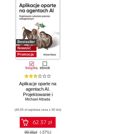
Bestseller
Nowość
Promocja
książka
ebook
Aplikacje oparte na
agentach AI.
Projektowanie i
Michael Albada
wdrażanie
systemów
(49,50 zł najniższa cena z 30 dni)
wieloagentowych
62.37 zł
99.00zł
(-37%)