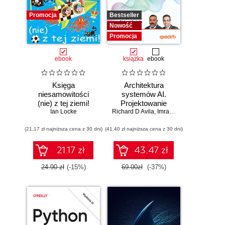
Promocja
Bestseller
Nowość
Promocja
ebook
książka
ebook
Księga
Architektura
niesamowitości
systemów AI.
(nie) z tej ziemi!
Projektowanie
Księga faktów
Ian Locke
Richard D Avila
skalowalnego i
,
Imran Ahmad
prawdziwych, choć
niezawodnego
(21,17 zł najniższa cena z 30 dni)
niezwykłych
(41,40 zł najniższa cena z 30 dni)
oprogramowania
21.17 zł
43.47 zł
24.90 zł
(-15%)
69.00zł
(-37%)