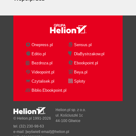
Onepress.pl
Sensus.pl
Editio.pl
DlaBystrzakow.pl
Bezdroza.pl
Ebookpoint.pl
Videopoint.pl
Beya.pl
Czytalisek.pl
Sploty
Biblio.Ebookpoint.pl
Helion.pl sp. z o.o.
ul. Kościuszki 1c
© Helion.pl 1991-2026
44-100 Gliwice
tel. (32) 230-98-63
e-mail:
[wyświetl email]@helion.pl