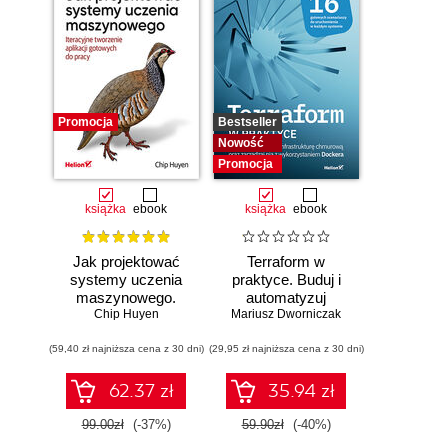
Promocja
Bestseller
Nowość
Promocja
książka
ebook
książka
ebook
Jak projektować
Terraform w
systemy uczenia
praktyce. Buduj i
maszynowego.
automatyzuj
Chip Huyen
Iteracyjne
Mariusz Dworniczak
infrastrukturę
tworzenie aplikacji
chmurową oraz
(59,40 zł najniższa cena z 30 dni)
gotowych do pracy
(29,95 zł najniższa cena z 30 dni)
zarządzaj nią z
wykorzystaniem
Dockera
62.37 zł
35.94 zł
99.00zł
(-37%)
59.90zł
(-40%)