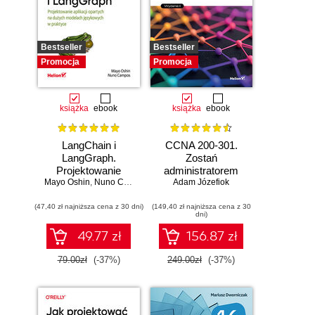
Bestseller
Bestseller
Promocja
Promocja
książka
ebook
książka
ebook
LangChain i
CCNA 200-301.
LangGraph.
Zostań
Projektowanie
administratorem
Mayo Oshin
aplikacji opartych
,
Nuno Campos
Adam Józefiok
sieci
na dużych
komputerowych
(47,40 zł najniższa cena z 30 dni)
modelach
(149,40 zł najniższa cena z 30
Cisco. Wydanie II
dni)
językowych w
praktyce
49.77 zł
156.87 zł
79.00zł
(-37%)
249.00zł
(-37%)