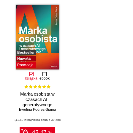
Bestseller
Nowość
Promocja
książka
ebook
Marka osobista w
czasach AI i
generatywnego
Ewelina Podrez-Siama
wyszukiwania
(41,40 zł najniższa cena z 30 dni)
43.47 zł