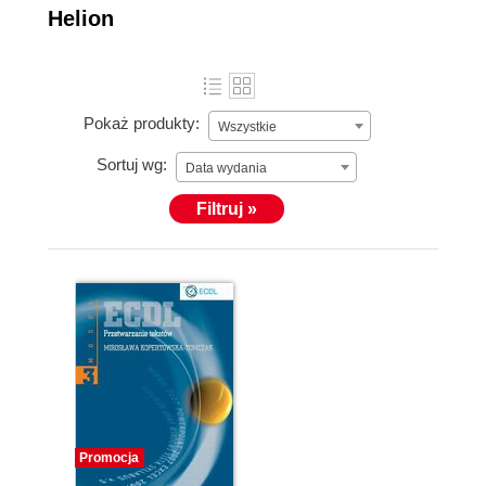
Helion
Pokaż produkty:
Wszystkie
Sortuj wg:
Data wydania
Filtruj »
Promocja