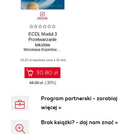
ebook
ECDL Moduł 3
Przetwarzanie
tekstów
Mirosława Kopertowska-Tomczak
(35,20 zł najniższa cena z 30 dni)
30.80 zł
44.00 zł
(-30%)
Program partnerski - zarabiaj
więcej »
Brak książki? - daj nam znać »