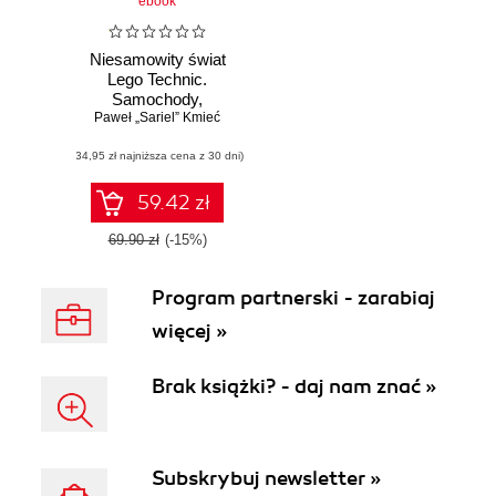
ebook
Niesamowity świat
Lego Technic.
Samochody,
ciężarówki, roboty i
Paweł „Sariel” Kmieć
jeszcze więcej!
(34,95 zł najniższa cena z 30 dni)
59.42 zł
69.90 zł
(-15%)
Program partnerski - zarabiaj
więcej »
Brak książki? - daj nam znać »
Subskrybuj newsletter »