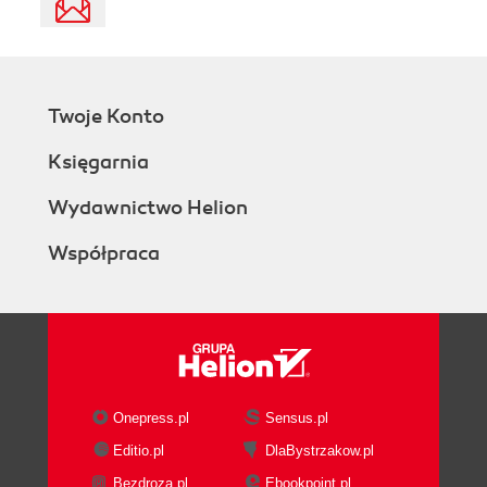
Twoje Konto
Księgarnia
Wydawnictwo Helion
Współpraca
Onepress.pl
Sensus.pl
Editio.pl
DlaBystrzakow.pl
Bezdroza.pl
Ebookpoint.pl