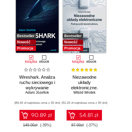
Bestseller
Bestseller
Nowość
Nowość
Promocja
Promocja
książka
ebook
książka
ebook
Wireshark. Analiza
Niezawodne
ruchu sieciowego i
układy
wykrywanie
elektroniczne.
Adam Józefiok
włamań
Witold Wrotek
Podręcznik
konstruktora
(89,40 zł najniższa cena z 30 dni)
(52,20 zł najniższa cena z 30 dni)
90.89 zł
54.81 zł
149.00zł
(-39%)
87.00zł
(-37%)