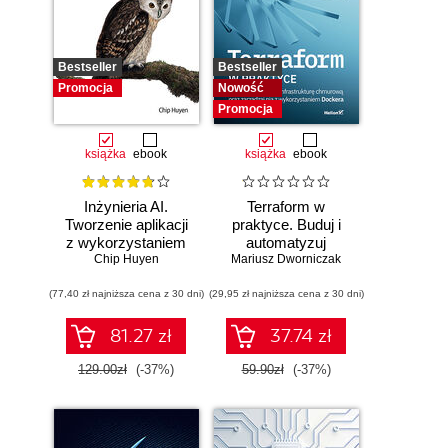
Bestseller
Bestseller
Promocja
Nowość
Promocja
książka
ebook
książka
ebook
Inżynieria AI.
Terraform w
Tworzenie aplikacji
praktyce. Buduj i
z wykorzystaniem
automatyzuj
modeli bazowych
Chip Huyen
Mariusz Dworniczak
infrastrukturę
chmurową oraz
(77,40 zł najniższa cena z 30 dni)
(29,95 zł najniższa cena z 30 dni)
zarządzaj nią z
wykorzystaniem
Dockera
81.27 zł
37.74 zł
129.00zł
(-37%)
59.90zł
(-37%)