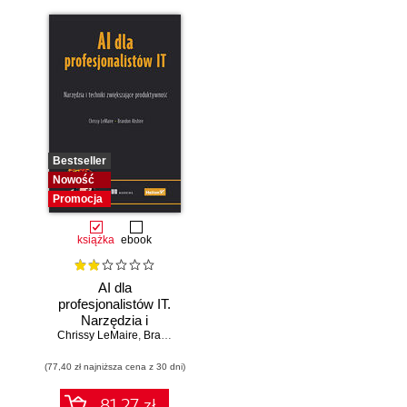
Bestseller
Nowość
Promocja
książka
ebook
AI dla
profesjonalistów IT.
Narzędzia i
Chrissy LeMaire
techniki
,
Brandon Abshire
zwiększające
(77,40 zł najniższa cena z 30 dni)
produktywność
81.27 zł