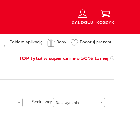
ZALOGUJ
KOSZYK
Pobierz aplikację
Bony
Podaruj prezent
TOP tytuł w super cenie » 50% taniej
n
Data wydania
Sortuj wg:
Data wydania