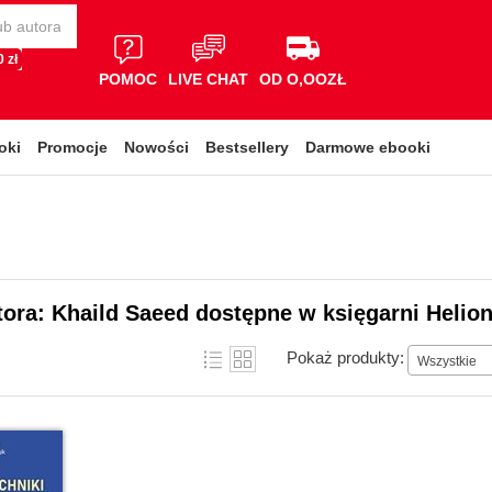
 zł
POMOC
LIVE CHAT
OD O,OOZŁ
oki
Promocje
Nowości
Bestsellery
Darmowe ebooki
tora: Khaild Saeed dostępne w księgarni Helio
Pokaż produkty:
Wszystkie