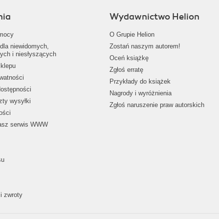
nia
Wydawnictwo Helion
mocy
O Grupie Helion
dla niewidomych,
Zostań naszym autorem!
ych i niesłyszących
Oceń książkę
klepu
Zgłoś erratę
ywatności
Przykłady do książek
dostępności
Nagrody i wyróżnienia
zty wysyłki
Zgłoś naruszenie praw autorskich
ości
nasz serwis WWW
su
i zwroty