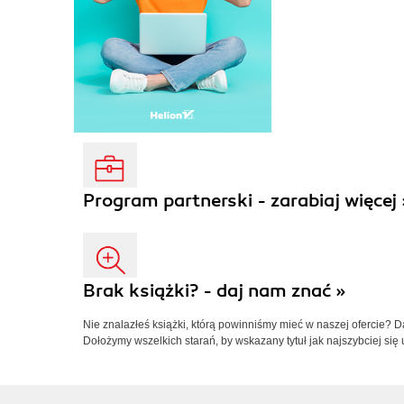
Program partnerski - zarabiaj więcej 
Brak książki? - daj nam znać »
Nie znalazłeś książki, którą powinniśmy mieć w naszej ofercie? 
Dołożymy wszelkich starań, by wskazany tytuł jak najszybciej się 