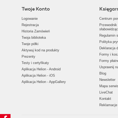
Twoje Konto
Księgar
Logowanie
Centrum po
Rejestracja
Przewodnik 
słabowidząc
Historia Zamówień
Regulamin s
Twoja biblioteka
Polityka pr
Twoje półki
Deklaracja 
Aktywuj kod na produkty
Formy i kos
Prezenty
Formy płatn
Testy i certyfikaty
Usprawnij 
Aplikacja Helion - Android
Blog
Aplikacja Helion - iOS
Newsletter
Aplikacja Helion - AppGallery
Mapa serwi
LiveChat
Kontakt
Reklamacje 