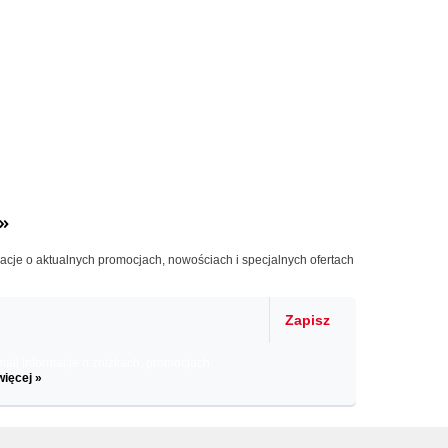
»
macje o aktualnych promocjach, nowościach i specjalnych ofertach
Zapisz
il informacje o zniżkach, promocjach
więcej »