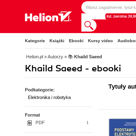
Inż. zwrotna 39,90
Kategorie
Książki
Ebooki
Kursy video
Audiobo
Helion.pl
» Autorzy
» 📚
Khaild Saeed
Khaild Saeed - ebooki
Tytuły au
Podkategorie:
Elektronika i robotyka
Format
PDF
1