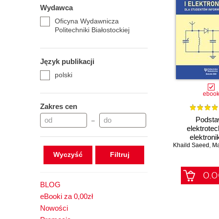
Wydawca
Oficyna Wydawnicza
Politechniki Białostockiej
Język publikacji
polski
eboo
Zakres cen
Podst
–
elektrotech
elektronik
Khaild Saeed
studentów in
,
Mar
Wyczyść
0.0
BLOG
eBooki za 0,00zł
Nowości