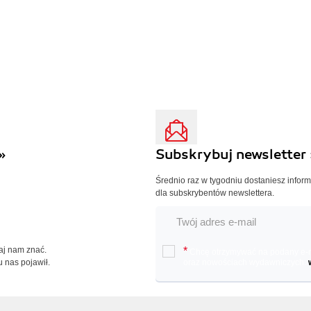
»
Subskrybuj newsletter 
Średnio raz w tygodniu dostaniesz infor
dla subskrybentów newslettera.
Daj nam znać.
*
Chcę otrzymywać na podany e-ma
u nas pojawił.
oraz nowościach wydawniczych.