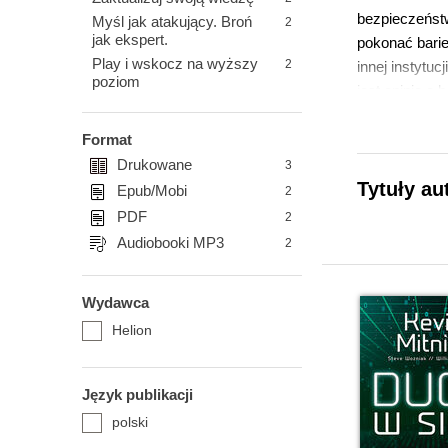
bezpieczeńst
Myśl jak atakujący. Broń
2
jak ekspert.
pokonać barie
Play i wskocz na wyższy
2
innej instytuc
poziom
jest opinia o
wykorzystując
Format
Drukowane
3
Tytuły au
Epub/Mobi
2
PDF
2
Audiobooki MP3
2
Wydawca
Helion
Język publikacji
polski