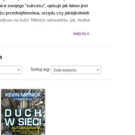
 swojego "sukcesu", opisuje jak łatwo jest
żu przedsiębiorstwa, urzędu czy jakiejkolwiek
wpływu na ludzi. Mitnick udowadnia, jak złudna
ąć systemy warte miliony dolarów,
więcej »
n
Data wydania
Sortuj wg:
Data wydania