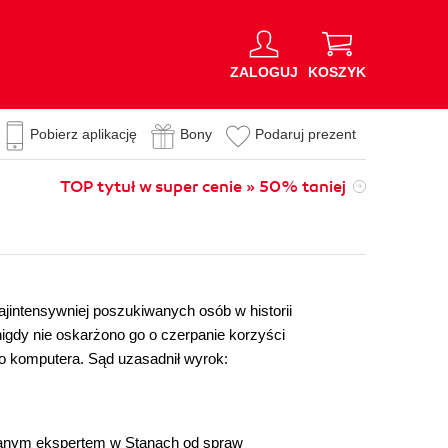
ZALOGUJ
KOSZYK
Pobierz aplikację
Bony
Podaruj prezent
TOP tytuł w super cenie » 50% taniej
ajintensywniej poszukiwanych osób w historii
nigdy nie oskarżono go o czerpanie korzyści
o komputera. Sąd uzasadnił wyrok:
kiwanym ekspertem w Stanach od spraw