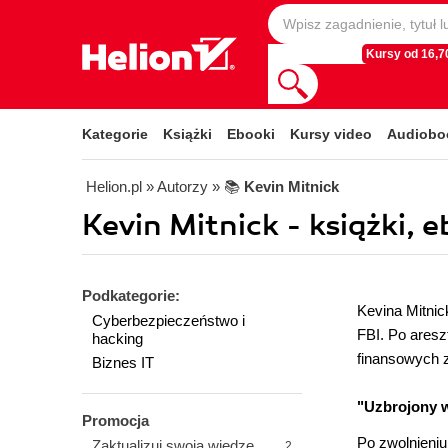
Kursy od 16,70
Kategorie
Książki
Ebooki
Kursy video
Audiobo
Helion.pl
» Autorzy
» 📚
Kevin Mitnick
Kevin Mitnick - książki, 
Podkategorie:
Kevina Mitnic
Cyberbezpieczeństwo i
FBI. Po aresz
hacking
finansowych 
Biznes IT
"Uzbrojony w
Promocja
Po zwolnieniu
Zaktualizuj swoją wiedzę
2