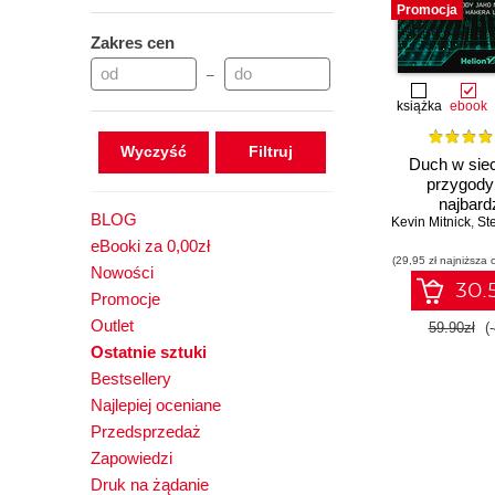
Promocja
Zakres cen
–
książka
ebook
Wyczyść
Duch w siec
przygody
najbardz
BLOG
Kevin Mitnick
poszukiwaneg
,
Steve
wszech c
eBooki za 0,00zł
(29,95 zł najniższa 
Nowości
30.5
Promocje
Outlet
59.90zł
(
Ostatnie sztuki
Bestsellery
Najlepiej oceniane
Przedsprzedaż
Zapowiedzi
Druk na żądanie