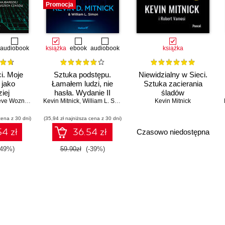
Promocja
audiobook
książka
ebook
audiobook
książka
i. Moje
Sztuka podstępu.
Niewidzialny w Sieci.
 jako
Łamałem ludzi, nie
Sztuka zacierania
iej
hasła. Wydanie II
śladów
o hakera
 Wozniak (Foreword)
Kevin Mitnick
,
William L. Simon (Contributor)
,
William L. Simon
Kevin Mitnick
zasów
cena z 30 dni)
(35,94 zł najniższa cena z 30 dni)
4 zł
36.54 zł
Czasowo niedostępna
-49%)
59.90zł
(-39%)