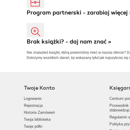
Program partnerski - zarabiaj więcej 
Brak książki? - daj nam znać »
Nie znalazłeś książki, którą powinniśmy mieć w naszej ofercie? 
Dołożymy wszelkich starań, by wskazany tytuł jak najszybciej się 
Twoje Konto
Księgar
Logowanie
Centrum po
Rejestracja
Przewodnik 
słabowidząc
Historia Zamówień
Regulamin s
Twoja biblioteka
Polityka pr
Twoje półki