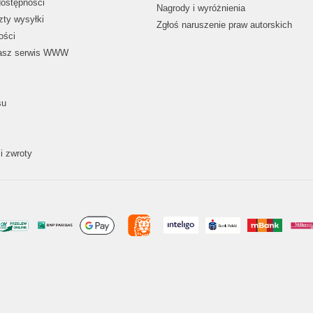
dostępności
Nagrody i wyróżnienia
zty wysyłki
Zgłoś naruszenie praw autorskich
ości
nasz serwis WWW
su
i zwroty