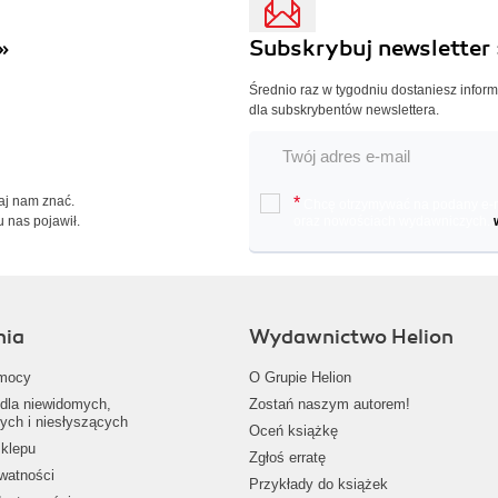
»
Subskrybuj newsletter 
Średnio raz w tygodniu dostaniesz infor
dla subskrybentów newslettera.
Daj nam znać.
*
Chcę otrzymywać na podany e-ma
u nas pojawił.
oraz nowościach wydawniczych.
nia
Wydawnictwo Helion
mocy
O Grupie Helion
dla niewidomych,
Zostań naszym autorem!
ych i niesłyszących
Oceń książkę
klepu
Zgłoś erratę
ywatności
Przykłady do książek