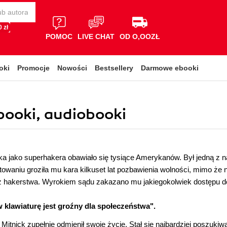
 zł
POMOC
LIVE CHAT
OD O,OOZŁ
oki
Promocje
Nowości
Bestsellery
Darmowe ebooki
ebooki, audiobooki
ka jako superhakera obawiało się tysiące Amerykanów. Był jedną z n
towaniu groziła mu kara kilkuset lat pozbawienia wolności, mimo że 
z hakerstwa. Wyrokiem sądu zakazano mu jakiegokolwiek dostępu d
 klawiaturę jest groźny dla społeczeństwa".
 Mitnick zupełnie odmienił swoje życie. Stał się najbardziej poszu