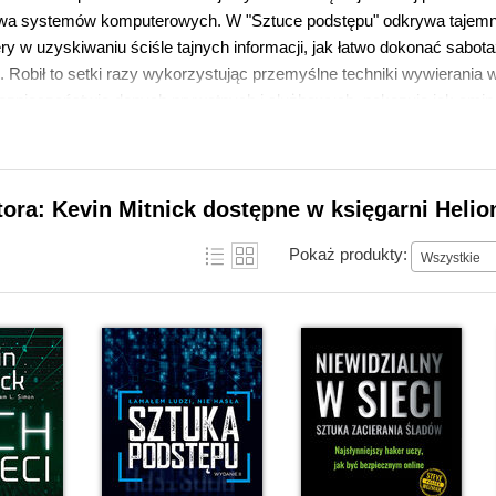
wa systemów komputerowych. W "Sztuce podstępu" odkrywa tajemnice
ry w uzyskiwaniu ściśle tajnych informacji, jak łatwo dokonać sabota
ji. Robił to setki razy wykorzystując przemyślne techniki wywierania 
 bezpieczeństwie danych prywatnych i służbowych, pokazuje jak omin
 do tego celu ludzi je obsługujących.
tora: Kevin Mitnick dostępne w księgarni Helio
Pokaż produkty:
Wszystkie