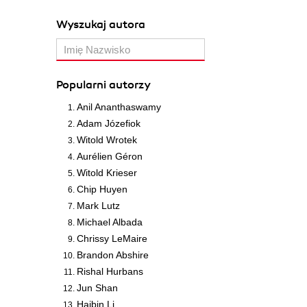
Wyszukaj autora
Popularni autorzy
Anil Ananthaswamy
Adam Józefiok
Witold Wrotek
Aurélien Géron
Witold Krieser
Chip Huyen
Mark Lutz
Michael Albada
Chrissy LeMaire
Brandon Abshire
Rishal Hurbans
Jun Shan
Haibin Li