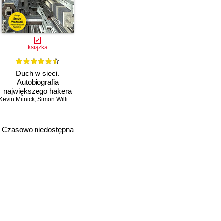
książka
Duch w sieci.
Autobiografia
największego hakera
Kevin Mitnick
wszech czasów
,
Simon William L.
Czasowo niedostępna