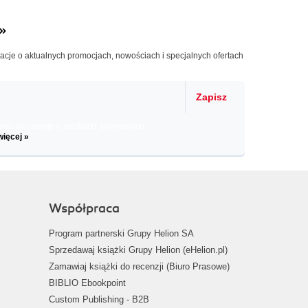
»
macje o aktualnych promocjach, nowościach i specjalnych ofertach
Zapisz
il informacje o zniżkach, promocjach
więcej »
Współpraca
Program partnerski Grupy Helion SA
Sprzedawaj książki Grupy Helion (eHelion.pl)
Zamawiaj książki do recenzji (Biuro Prasowe)
BIBLIO Ebookpoint
Custom Publishing - B2B