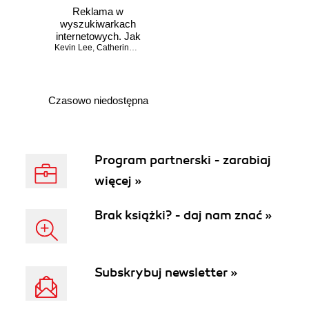
Reklama w
wyszukiwarkach
internetowych. Jak
Kevin Lee
planować i
,
Catherine Seda
prowadzić
kampanię.
Wydanie II
Czasowo niedostępna
Program partnerski - zarabiaj
więcej »
Brak książki? - daj nam znać »
Subskrybuj newsletter »