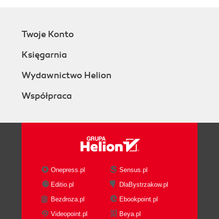
Twoje Konto
Księgarnia
Wydawnictwo Helion
Współpraca
Onepress.pl
Sensus.pl
Editio.pl
DlaBystrzakow.pl
Bezdroza.pl
Ebookpoint.pl
Videopoint.pl
Beya.pl