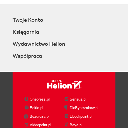
Twoje Konto
Księgarnia
Wydawnictwo Helion
Współpraca
Onepress.pl
Sensus.pl
Editio.pl
DlaBystrzakow.pl
Bezdroza.pl
Ebookpoint.pl
Videopoint.pl
Beya.pl