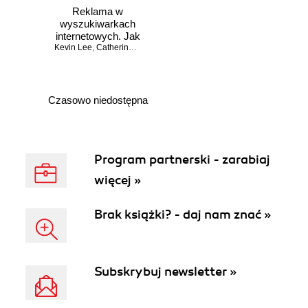
Reklama w
wyszukiwarkach
internetowych. Jak
Kevin Lee
planować i
,
Catherine Seda
prowadzić
kampanię.
Wydanie II
Czasowo niedostępna
Program partnerski - zarabiaj
więcej »
Brak książki? - daj nam znać »
Subskrybuj newsletter »