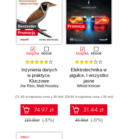
Bestseller
Promocja
Promocja
książka
ebook
książka
ebook
Inżynieria danych
Elektrotechnika w
w praktyce.
pigułce. I wszystko
Kluczowe
jasne
Joe Reis
koncepcje i
,
Matt Housley
Witold Krieser
najlepsze
(71,40 zł najniższa cena z 30 dni)
technologie
(29,94 zł najniższa cena z 30 dni)
74.97 zł
31.44 zł
119.00zł
(-37%)
49.90zł
(-37%)