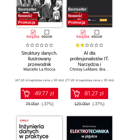
Bestseller
Bestseller
Nowość
Nowość
Promocja
Promocja
książka
ebook
książka
ebook
Struktury danych.
AI dla
Ilustrowany
profesjonalistów IT.
przewodnik
Narzędzia i
Marcello La Rocca
Chrissy LeMaire
techniki
,
Brandon Abshire
zwiększające
(47,40 zł najniższa cena z 30 dni)
(77,40 zł najniższa cena z 30 dni)
produktywność
49.77 zł
81.27 zł
79.00zł
(-37%)
129.00zł
(-37%)