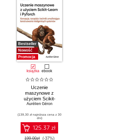
Bestseller
Nowość
Promocja
książka
ebook
Uczenie
maszynowe z
użyciem Scikit-
Learn i PyTorch.
Aurélien Géron
Koncepcje,
(139,30 zł najniższa cena z 30
narzędzia i techniki
dni)
umożliwiające
konstruowanie
125.37 zł
inteligentnych
systemów
199.00zł
(-37%)