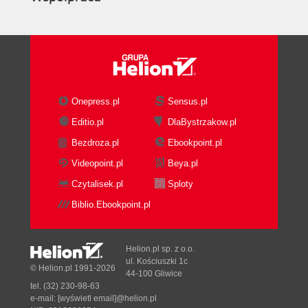
Onepress.pl
Sensus.pl
Editio.pl
DlaBystrzakow.pl
Bezdroza.pl
Ebookpoint.pl
Videopoint.pl
Beya.pl
Czytalisek.pl
Sploty
Biblio.Ebookpoint.pl
Helion.pl sp. z o.o.
ul. Kościuszki 1c
© Helion.pl 1991-2026
44-100 Gliwice
tel. (32) 230-98-63
e-mail:
[wyświetl email]@helion.pl