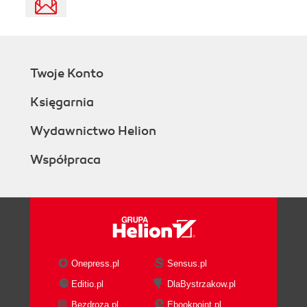
Twoje Konto
Księgarnia
Wydawnictwo Helion
Współpraca
Onepress.pl
Sensus.pl
Editio.pl
DlaBystrzakow.pl
Bezdroza.pl
Ebookpoint.pl