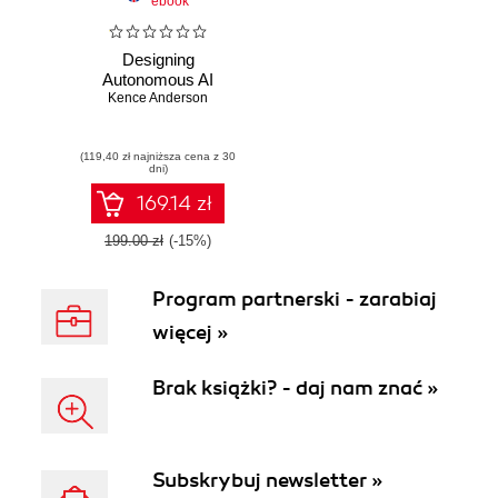
ebook
Designing
Autonomous AI
Kence Anderson
(119,40 zł najniższa cena z 30
dni)
169.14 zł
199.00 zł
(-15%)
Program partnerski - zarabiaj
więcej »
Brak książki? - daj nam znać »
Subskrybuj newsletter »