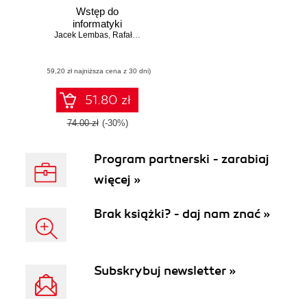
Wstęp do
informatyki
Jacek Lembas
,
Rafał Kawa
(59,20 zł najniższa cena z 30 dni)
51.80 zł
74.00 zł
(-30%)
Program partnerski - zarabiaj
więcej »
Brak książki? - daj nam znać »
Subskrybuj newsletter »