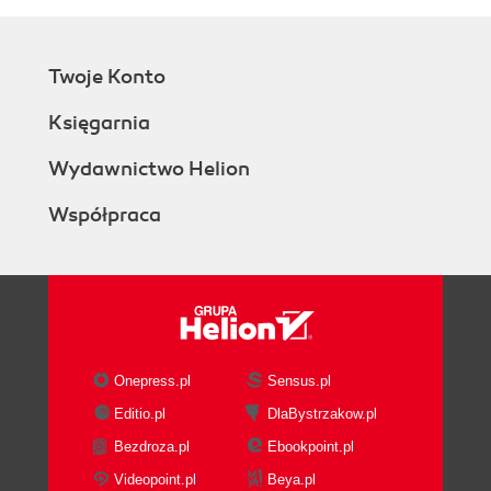
Twoje Konto
Księgarnia
Wydawnictwo Helion
Współpraca
Onepress.pl
Sensus.pl
Editio.pl
DlaBystrzakow.pl
Bezdroza.pl
Ebookpoint.pl
Videopoint.pl
Beya.pl