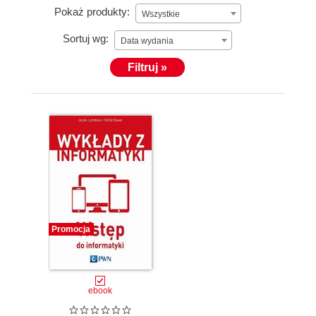
Pokaż produkty:
Wszystkie
Sortuj wg:
Data wydania
Filtruj »
Promocja
ebook