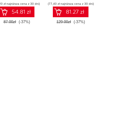
20 zł najniższa cena z 30 dni)
promptów z
(77,40 zł najniższa cena z 30 dni)
chnologiami OpenAI
54.81 zł
81.27 zł
dla zwiększenia
produktywności i
87.00zł
(-37%)
129.00zł
(-37%)
eatywności. Wydanie
II