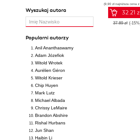
(9,90 zł najniższa cena z
Wyszukaj autora
32.21 z
37.89 zł
(-15%
Popularni autorzy
Anil Ananthaswamy
Adam Józefiok
Witold Wrotek
Aurélien Géron
Witold Krieser
Chip Huyen
Mark Lutz
Michael Albada
Chrissy LeMaire
Brandon Abshire
Rishal Hurbans
Jun Shan
Haibin Li