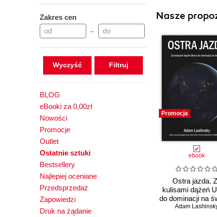
Nasze propoz
Zakres cen
–
Wyczyść
BLOG
eBooki za 0,00zł
Promocja
Nowości
Promocje
Outlet
Ostatnie sztuki
ebook
Bestsellery
Najlepiej oceniane
Ostra jazda. 
Przedsprzedaż
kulisami dążeń 
do dominacji na ś
Zapowiedzi
Adam Lashinsk
Druk na żądanie