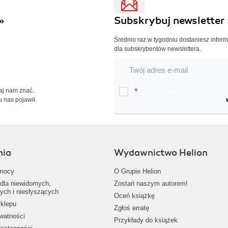
»
Subskrybuj newsletter 
Średnio raz w tygodniu dostaniesz infor
dla subskrybentów newslettera.
Daj nam znać.
*
Chcę otrzymywać na podany e-ma
u nas pojawił.
oraz nowościach wydawniczych.
nia
Wydawnictwo Helion
mocy
O Grupie Helion
dla niewidomych,
Zostań naszym autorem!
ych i niesłyszących
Oceń książkę
klepu
Zgłoś erratę
ywatności
Przykłady do książek