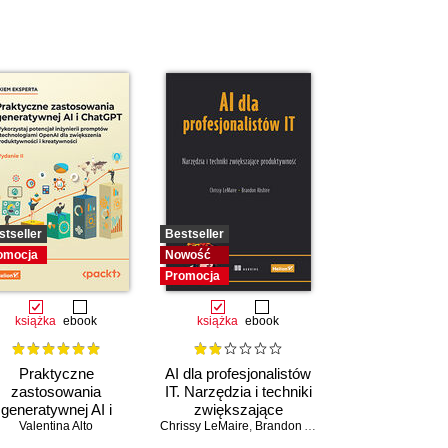
stseller
Bestseller
omocja
Nowość
Promocja
książka
ebook
książka
ebook
Praktyczne
AI dla profesjonalistów
zastosowania
IT. Narzędzia i techniki
generatywnej AI i
zwiększające
atGPT. Wykorzystaj
Valentina Alto
Chrissy LeMaire
produktywność
,
Brandon Abshire
potencjał inżynierii