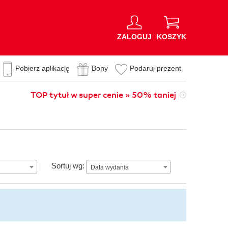
ZALOGUJ
KOSZYK
Pobierz aplikację
Bony
Podaruj prezent
TOP tytuł w super cenie » 50% taniej
Data wydania
Sortuj wg:
Data wydania