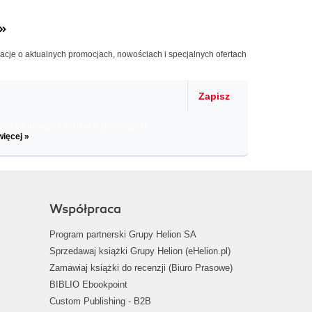
»
macje o aktualnych promocjach, nowościach i specjalnych ofertach
Zapisz
il informacje o zniżkach, promocjach
więcej »
Współpraca
Program partnerski Grupy Helion SA
Sprzedawaj książki Grupy Helion (eHelion.pl)
Zamawiaj książki do recenzji (Biuro Prasowe)
BIBLIO Ebookpoint
Custom Publishing - B2B