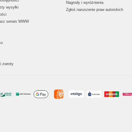
dostępności
Nagrody i wyróżnienia
zty wysyłki
Zgłoś naruszenie praw autorskich
ości
nasz serwis WWW
su
i zwroty