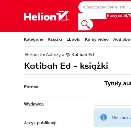
Kursy od 16,70
Kategorie
Książki
Ebooki
Kursy video
Audiobo
Helion.pl
» Autorzy
» 📚
Katibah Ed
Katibah Ed - książki
Tytuły au
Format
Wydawca
Nie znale
Język publikacji