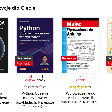
ycje dla Ciebie
Bestseller
Promocja
Be
Promocja
Pr
książka
ebook
ebook
Za
Python. Uczenie
Wprowadzenie do
Ubera
maszynowe w
Arduino, wyd. II
wiecie
przykładach. Najlepsze
Massimo Banzi
,
Michael Shiloh
y
praktyki w realnych
Yuxi (Hayden) Liu
Ch
zastosowaniach.