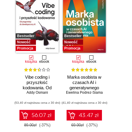
Bestseller
Bestseller
Nowość
Nowość
Promocja
Promocja
książka
ebook
książka
ebook
Vibe coding i
Marka osobista w
przyszłość
czasach AI i
kodowania. Od
generatywnego
programisty do
Addy Osmani
Ewelina Podrez-Siama
wyszukiwania
dewelopera ery AI
(53,40 zł najniższa cena z 30 dni)
(41,40 zł najniższa cena z 30 dni)
56.07 zł
43.47 zł
89.00zł
(-37%)
69.00zł
(-37%)