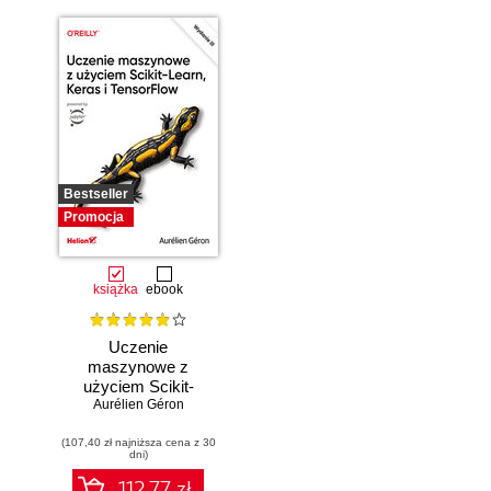
Bestseller
Promocja
książka
ebook
Uczenie
maszynowe z
użyciem Scikit-
Learn, Keras i
Aurélien Géron
TensorFlow.
(107,40 zł najniższa cena z 30
Wydanie III
dni)
112.77 zł