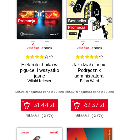
Promocja
Bestseller
Promocja
książka
ebook
książka
ebook
Elektrotechnika w
Jak działa Linux.
pigułce. I wszystko
Podręcznik
jasne
administratora.
Witold Krieser
Wydanie III
Brian Ward
(29,94 zł najniższa cena z 30 dni)
(59,40 zł najniższa cena z 30 dni)
31.44 zł
62.37 zł
49.90zł
(-37%)
99.00zł
(-37%)