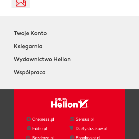
Twoje Konto
Księgarnia
Wydawnictwo Helion
Współpraca
Onepress.pl
Sensus.pl
Editio.pl
DlaBystrzakow.pl
Bezdroza.pl
Ebookpoint.pl