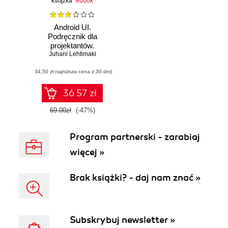
książka
ebook
Android UI.
Podręcznik dla
projektantów.
Juhani Lehtimaki
Smashing
Magazine
(34,50 zł najniższa cena z 30 dni)
36.57 zł
69.00zł
(-47%)
Program partnerski - zarabiaj
więcej »
Brak książki? - daj nam znać »
Subskrybuj newsletter »