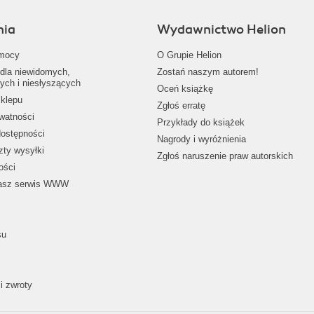
nia
Wydawnictwo Helion
mocy
O Grupie Helion
dla niewidomych,
Zostań naszym autorem!
ych i niesłyszących
Oceń książkę
klepu
Zgłoś erratę
ywatności
Przykłady do książek
dostępności
Nagrody i wyróżnienia
zty wysyłki
Zgłoś naruszenie praw autorskich
ości
nasz serwis WWW
su
i zwroty