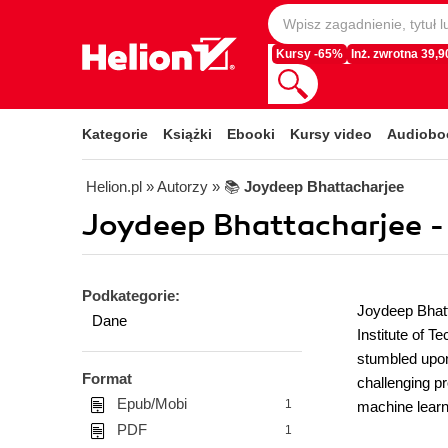
Kursy -65%
Inż. zwrotna 39,90
Kategorie
Książki
Ebooki
Kursy video
Audiobo
Helion.pl
» Autorzy
» 📚
Joydeep Bhattacharjee
Joydeep Bhattacharjee -
Podkategorie:
Joydeep Bhatt
Dane
Institute of T
stumbled upon
Format
challenging p
Epub/Mobi
1
machine learn
PDF
1