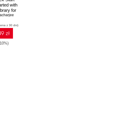
arted with
brary for
tation and
acharjee
ation
cena z 30 dni)
9 zł
-10%)