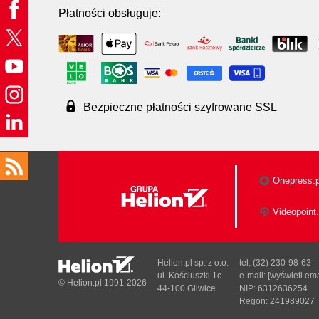
Płatności obsługuje:
Bezpieczne płatności szyfrowane SSL
Onepress.p
Videopoint.
Helion.pl sp. z o.o.
tel. (32) 230-98-63
ul. Kościuszki 1c
e-mail:
[wyświetl ema
© Helion.pl 1991-2026
44-100 Gliwice
NIP: 6312636254
Regon: 241989027