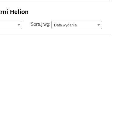
rni Helion
Data wydania
Sortuj wg:
Data wydania