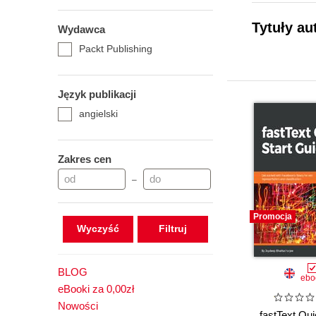
Tytuły au
Wydawca
Packt Publishing
Język publikacji
angielski
Zakres cen
–
Promocja
Wyczyść
BLOG
ebo
eBooki za 0,00zł
Nowości
fastText Qui