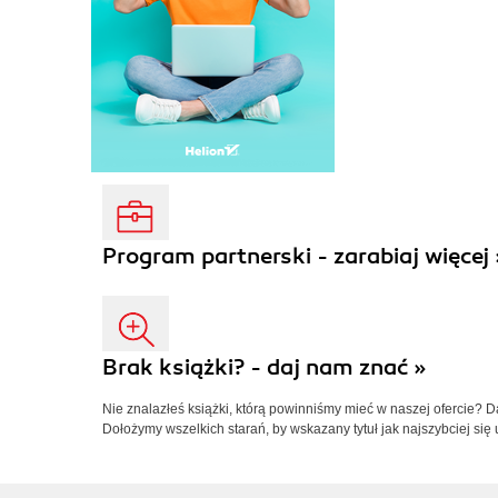
Program partnerski - zarabiaj więcej 
Brak książki? - daj nam znać »
Nie znalazłeś książki, którą powinniśmy mieć w naszej ofercie? 
Dołożymy wszelkich starań, by wskazany tytuł jak najszybciej się 