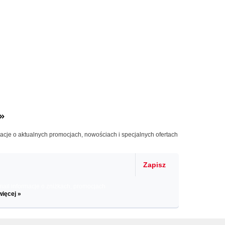
»
macje o aktualnych promocjach, nowościach i specjalnych ofertach
Zapisz
il informacje o zniżkach, promocjach
więcej »