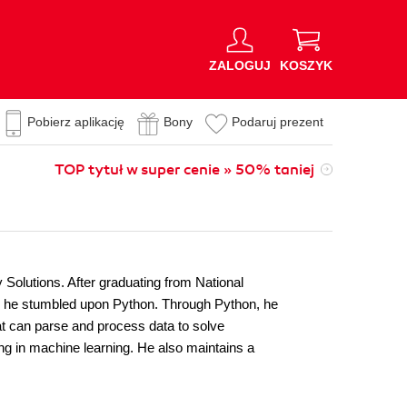
ZALOGUJ
KOSZYK
Pobierz aplikację
Bony
Podaruj prezent
TOP tytuł w super cenie » 50% taniej
Solutions. After graduating from National
here he stumbled upon Python. Through Python, he
at can parse and process data to solve
ng in machine learning. He also maintains a