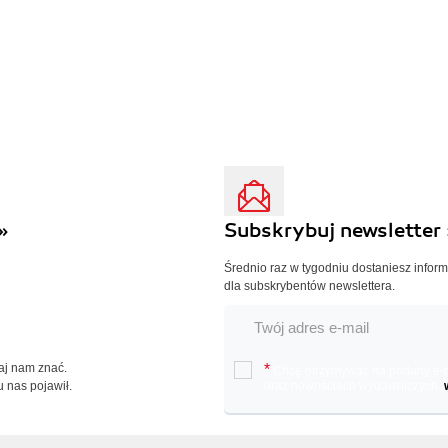
»
Subskrybuj newsletter 
Średnio raz w tygodniu dostaniesz infor
dla subskrybentów newslettera.
Daj nam znać.
*
Chcę otrzymywać na podany e-ma
u nas pojawił.
oraz nowościach wydawniczych.