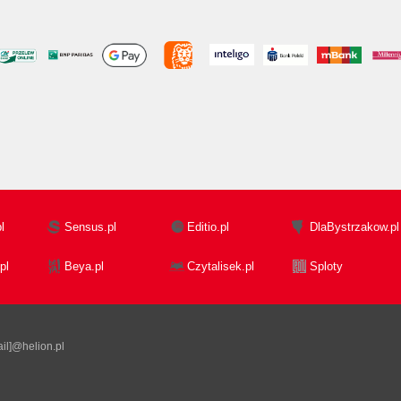
l
Sensus.pl
Editio.pl
DlaBystrzakow.pl
pl
Beya.pl
Czytalisek.pl
Sploty
il]@helion.pl