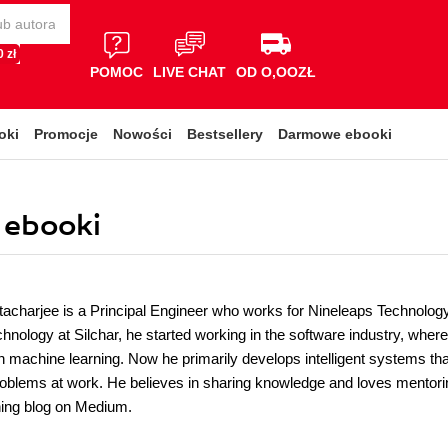
 zł
POMOC
LIVE CHAT
OD O,OOZŁ
oki
Promocje
Nowości
Bestsellery
Darmowe ebooki
 ebooki
acharjee is a Principal Engineer who works for Nineleaps Technology 
echnology at Silchar, he started working in the software industry, w
 machine learning. Now he primarily develops intelligent systems th
roblems at work. He believes in sharing knowledge and loves mentori
ing blog on Medium.