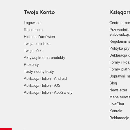
Twoje Konto
Księgar
Logowanie
Centrum po
Rejestracja
Przewodnik 
słabowidząc
Historia Zamówień
Regulamin s
Twoja biblioteka
Polityka pr
Twoje półki
Deklaracja 
Aktywuj kod na produkty
Formy i kos
Prezenty
Formy płatn
Testy i certyfikaty
Usprawnij 
Aplikacja Helion - Android
Blog
Aplikacja Helion - iOS
Newsletter
Aplikacja Helion - AppGallery
Mapa serwi
LiveChat
Kontakt
Reklamacje 