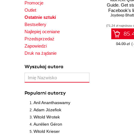
Promocje
Guide. Get st
Outlet
Facebook's li
text represen
Joydeep Bhatt
Ostatnie sztuki
classific
Bestsellery
(71,24 zł najniższa 
Najlepiej oceniane
85.4
Przedsprzedaż
94.99 zł
(
Zapowiedzi
Druk na żądanie
Wyszukaj autora
Popularni autorzy
Anil Ananthaswamy
Adam Józefiok
Witold Wrotek
Aurélien Géron
Witold Krieser