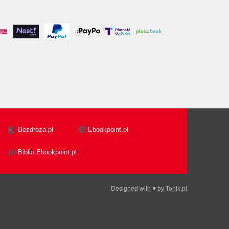
Bezdroza.pl
Ebookpoint.pl
Biblio.Ebookpoint.pl
Designed with ♥ by
Tonik.pl