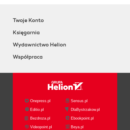
Twoje Konto
Księgarnia
Wydawnictwo Helion
Współpraca
Onepress.pl
Sensus.pl
Editio.pl
DlaBystrzakow.pl
Bezdroza.pl
Ebookpoint.pl
Videopoint.pl
Beya.pl