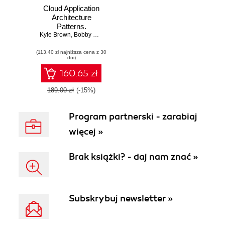
Cloud Application
Architecture
Patterns.
Kyle Brown
Designing,
,
Bobby Woolf
,
Joseph Yoder
Building, and
(113,40 zł najniższa cena z 30
Modernizing for the
dni)
Cloud
160.65 zł
189.00 zł
(-15%)
Program partnerski - zarabiaj
więcej »
Brak książki? - daj nam znać »
Subskrybuj newsletter »