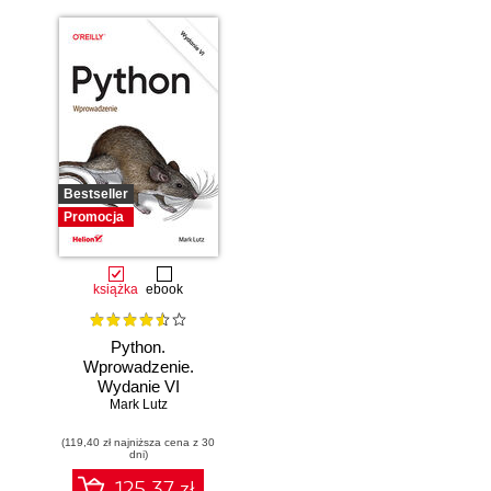
Bestseller
Promocja
książka
ebook
Python.
Wprowadzenie.
Wydanie VI
Mark Lutz
(119,40 zł najniższa cena z 30
dni)
125.37 zł