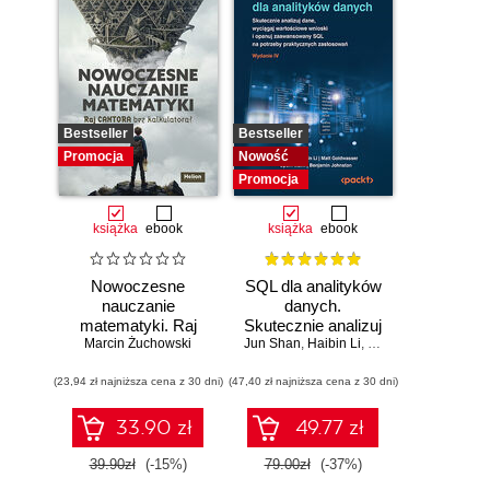
Bestseller
Bestseller
Promocja
Nowość
Promocja
książka
ebook
książka
ebook
Nowoczesne
SQL dla analityków
nauczanie
danych.
matematyki. Raj
Skutecznie analizuj
Marcin Żuchowski
Cantora bez
Jun Shan
dane, wyciągaj
,
Haibin Li
,
Matt Goldwasser
,
Up
kalkulatora?
wartościowe
(23,94 zł najniższa cena z 30 dni)
(47,40 zł najniższa cena z 30 dni)
wnioski i opanuj
zaawansowany
SQL na potrzeby
33.90 zł
49.77 zł
praktycznych
zastosowań.
39.90zł
(-15%)
79.00zł
(-37%)
Wydanie IV