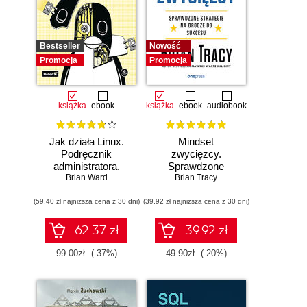
Bestseller
Nowość
Promocja
Promocja
książka
ebook
książka
ebook
audiobook
Jak działa Linux.
Mindset
Podręcznik
zwycięzcy.
administratora.
Sprawdzone
Wydanie III
Brian Ward
strategie na drodze
Brian Tracy
do sukcesu
(59,40 zł najniższa cena z 30 dni)
(39,92 zł najniższa cena z 30 dni)
62.37 zł
39.92 zł
99.00zł
(-37%)
49.90zł
(-20%)