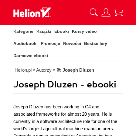
Kategorie
Książki
Ebooki
Kursy video
Audiobooki
Promocje
Nowości
Bestsellery
Darmowe ebooki
Helion.pl
» Autorzy
» 📚
Joseph Dluzen
Joseph Dluzen - ebooki
Joseph Dluzen has been working in C# and
associated frameworks for almost 20 years. He is
currently in a software architecture role for one of the
world's largest agricultural machine manufacturers.
Formerly a senior consultant at Accenture, he has