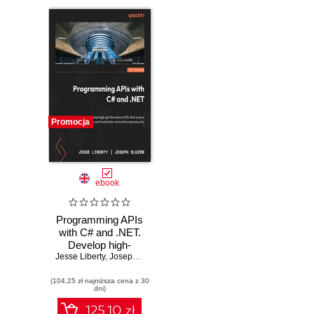
Promocja
ebook
Programming APIs
with C# and .NET.
Develop high-
Jesse Liberty
performance APIs
,
Joseph Dluzen
that ensure
(104,25 zł najniższa cena z 30
seamless
dni)
application
communication
125.10 zł