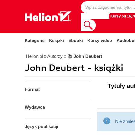
Kursy od 16,70
Kategorie
Książki
Ebooki
Kursy video
Audiobo
Helion.pl
» Autorzy
» 📚
John Deubert
John Deubert - książki
Tytuły au
Format
Wydawca
Nie znale
Język publikacji