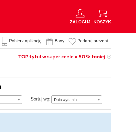
ZALOGUJ
KOSZYK
Pobierz aplikację
Bony
Podaruj prezent
TOP tytuł w super cenie » 50% taniej
n
Data wydania
Sortuj wg:
Data wydania