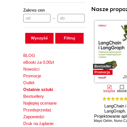
Nasze propoz
Zakres cen
–
Wyczyść
BLOG
eBooki za 0,00zł
Bestseller
Nowości
Promocja
Promocje
Outlet
Ostatnie sztuki
książka
ebook
Bestsellery
Najlepiej oceniane
LangChain i
Przedsprzedaż
LangGraph.
Projektowanie apli
Zapowiedzi
Mayo Oshin
opartych na du
,
Nuno C
Druk na żądanie
modelach język