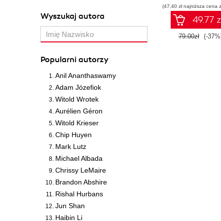
(47,40 zł najniższa cena z
w praktyce
Wyszukaj autora
49.77 z
79.00zł
(-37%
Popularni autorzy
Anil Ananthaswamy
Adam Józefiok
Witold Wrotek
Aurélien Géron
Witold Krieser
Chip Huyen
Mark Lutz
Michael Albada
Chrissy LeMaire
Brandon Abshire
Rishal Hurbans
Jun Shan
Haibin Li