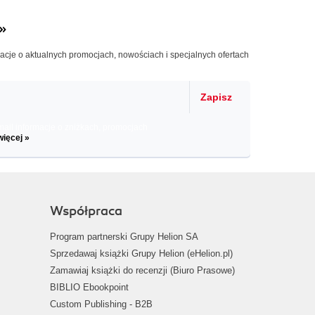
»
macje o aktualnych promocjach, nowościach i specjalnych ofertach
Zapisz
il informacje o zniżkach, promocjach
więcej »
Współpraca
Program partnerski Grupy Helion SA
Sprzedawaj książki Grupy Helion (eHelion.pl)
Zamawiaj książki do recenzji (Biuro Prasowe)
BIBLIO Ebookpoint
Custom Publishing - B2B