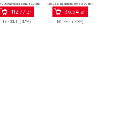
40 zł najniższa cena z 30 dni)
(35,94 zł najniższa cena z 30 dni)
112.77 zł
36.54 zł
179.00zł
(-37%)
59.90zł
(-39%)