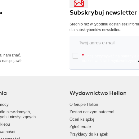
»
Subskrybuj newsletter 
Średnio raz w tygodniu dostaniesz infor
dla subskrybentów newslettera.
Daj nam znać.
*
Chcę otrzymywać na podany e-ma
u nas pojawił.
oraz nowościach wydawniczych.
nia
Wydawnictwo Helion
mocy
O Grupie Helion
dla niewidomych,
Zostań naszym autorem!
ych i niesłyszących
Oceń książkę
klepu
Zgłoś erratę
ywatności
Przykłady do książek