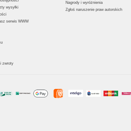
dostępności
Nagrody i wyróżnienia
zty wysyłki
Zgłoś naruszenie praw autorskich
ości
nasz serwis WWW
su
i zwroty