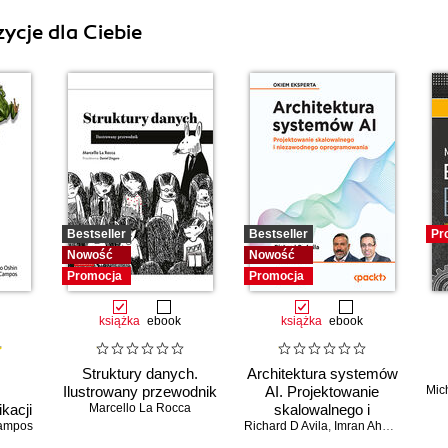
ycje dla Ciebie
Bestseller
Bestseller
Pr
Nowość
Nowość
Promocja
Promocja
książka
ebook
książka
ebook
Struktury danych.
Architektura systemów
Ilustrowany przewodnik
AI. Projektowanie
Mic
kacji
Marcello La Rocca
skalowalnego i
żych
ampos
Richard D Avila
niezawodnego
,
Imran Ahmad
owych
oprogramowania