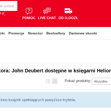
 zł
POMOC
LIVE CHAT
OD O,OOZŁ
oki
Promocje
Nowości
Bestsellery
Darmowe ebooki
tora: John Deubert dostępne w księgarni Helio
Pokaż produkty:
Wszystkie
ziono książek spełniających powyższe kryteria.