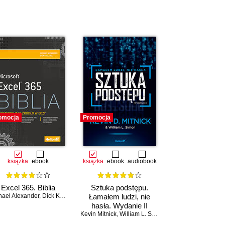
omocja
Promocja
książka
ebook
książka
ebook
audiobook
Excel 365. Biblia
Sztuka podstępu.
hael Alexander
,
Dick Kusleika
Łamałem ludzi, nie
hasła. Wydanie II
Kevin Mitnick
,
William L. Simon