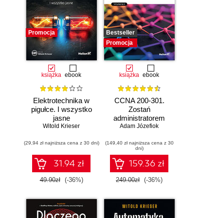
Promocja
Bestseller
Promocja
książka
ebook
książka
ebook
Elektrotechnika w
CCNA 200-301.
pigułce. I wszystko
Zostań
jasne
administratorem
Witold Krieser
Adam Józefiok
sieci
komputerowych
(29,94 zł najniższa cena z 30 dni)
(149,40 zł najniższa cena z 30
Cisco. Wydanie II
dni)
31.94 zł
159.36 zł
49.90zł
(-36%)
249.00zł
(-36%)