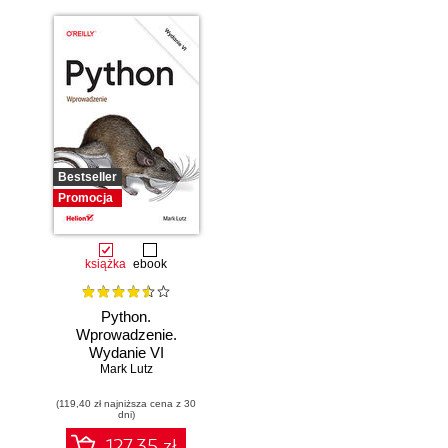
Bestseller
Promocja
książka
ebook
Python.
Wprowadzenie.
Wydanie VI
Mark Lutz
(119,40 zł najniższa cena z 30
dni)
127.35 zł