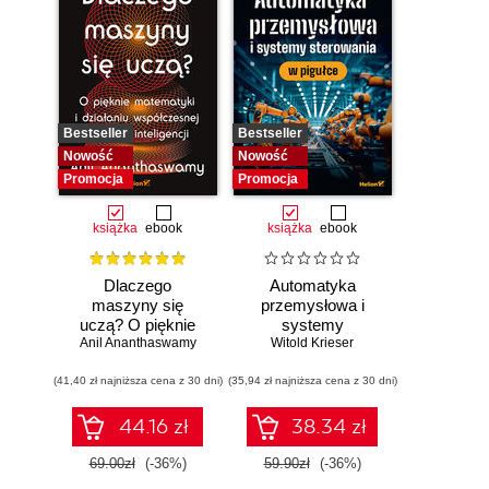
Bestseller
Bestseller
Nowość
Nowość
Promocja
Promocja
książka
ebook
książka
ebook
Dlaczego
Automatyka
maszyny się
przemysłowa i
uczą? O pięknie
systemy
Anil Ananthaswamy
matematyki i
sterowania w
Witold Krieser
działaniu
pigułce
(41,40 zł najniższa cena z 30 dni)
współczesnej
(35,94 zł najniższa cena z 30 dni)
sztucznej
inteligencji
44.16 zł
38.34 zł
69.00zł
(-36%)
59.90zł
(-36%)