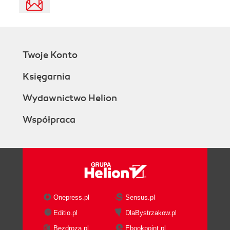
Twoje Konto
Księgarnia
Wydawnictwo Helion
Współpraca
Onepress.pl
Sensus.pl
Editio.pl
DlaBystrzakow.pl
Bezdroza.pl
Ebookpoint.pl