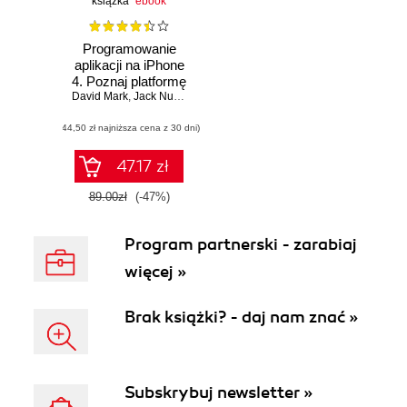
książka
ebook
Programowanie
aplikacji na iPhone
4. Poznaj platformę
David Mark
iOS SDK3 od
,
Jack Nutting
,
Jeff LaMarche
podstaw
(44,50 zł najniższa cena z 30 dni)
47.17 zł
89.00zł
(-47%)
Program partnerski - zarabiaj
więcej »
Brak książki? - daj nam znać »
Subskrybuj newsletter »