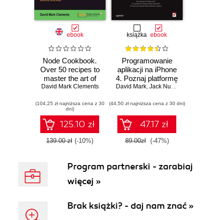
ebook
książka
ebook
Node Cookbook.
Programowanie
Over 50 recipes to
aplikacji na iPhone
master the art of
4. Poznaj platformę
David Mark Clements
asynchronous
David Mark
iOS SDK3 od
,
Jack Nutting
,
Jeff LaMarc
server-side
podstaw
(104,25 zł najniższa cena z 30
JavaScript using
(44,50 zł najniższa cena z 30 dni)
dni)
Node with this
book and
125.10 zł
47.17 zł
139.00 zł
(-10%)
89.00zł
(-47%)
Program partnerski - zarabiaj
więcej »
Brak książki? - daj nam znać »