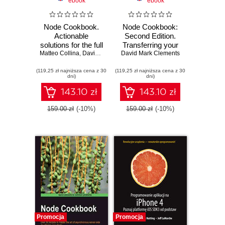
ebook
ebook
Node Cookbook.
Node Cookbook:
Actionable
Second Edition.
solutions for the full
Transferring your
Matteo Collina
spectrum of
,
David Mark Clements
JavaScript skills to
David Mark Clements
,
Peter Elger
,
Mathias Buus M
Node.js 8
server-side
(119,25 zł najniższa cena z 30
development -
(119,25 zł najniższa cena z 30
programming is
dni)
dni)
Third Edition
simplified with this
comprehensive
143.10 zł
143.10 zł
cookbook. Each
chapter focuses on
159.00 zł
(-10%)
159.00 zł
(-10%)
a different aspect
of Node, featuring
recipes supported
with lots of
illustrations, tips,
and hints
Promocja
Promocja