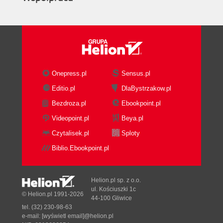
Onepress.pl
Sensus.pl
Editio.pl
DlaBystrzakow.pl
Bezdroza.pl
Ebookpoint.pl
Videopoint.pl
Beya.pl
Czytalisek.pl
Sploty
Biblio.Ebookpoint.pl
Helion.pl sp. z o.o.
ul. Kościuszki 1c
© Helion.pl 1991-2026
44-100 Gliwice
tel. (32) 230-98-63
e-mail:
[wyświetl email]@helion.pl