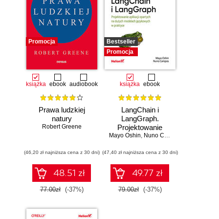
Promocja
Bestseller
Promocja
książka
ebook
audiobook
książka
ebook
Prawa ludzkiej
LangChain i
natury
LangGraph.
Robert Greene
Projektowanie
Mayo Oshin
aplikacji opartych
,
Nuno Campos
na dużych
(46,20 zł najniższa cena z 30 dni)
(47,40 zł najniższa cena z 30 dni)
modelach
językowych w
praktyce
48.51 zł
49.77 zł
77.00zł
(-37%)
79.00zł
(-37%)