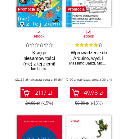
Promocja
Promocja
ebook
ebook
Księga
Wprowadzenie do
niesamowitości
Arduino, wyd. II
(nie) z tej ziemi!
Massimo Banzi
,
Michael Shiloh
Księga faktów
Ian Locke
prawdziwych, choć
(21,17 zł najniższa cena z 30 dni)
niezwykłych
(9,90 zł najniższa cena z 30 dni)
21.17 zł
49.98 zł
24.90 zł
(-15%)
58.80 zł
(-15%)