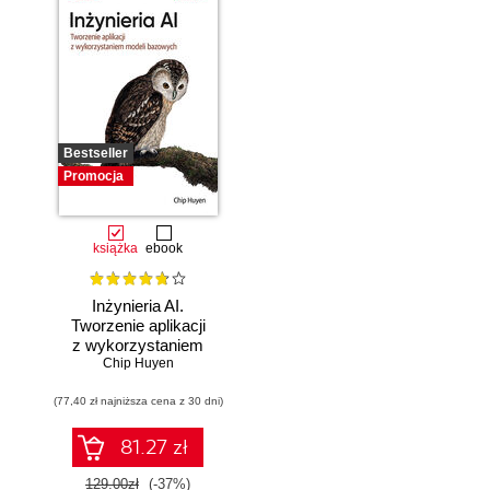
Bestseller
Promocja
książka
ebook
Inżynieria AI.
Tworzenie aplikacji
z wykorzystaniem
modeli bazowych
Chip Huyen
(77,40 zł najniższa cena z 30 dni)
81.27 zł
129.00zł
(-37%)