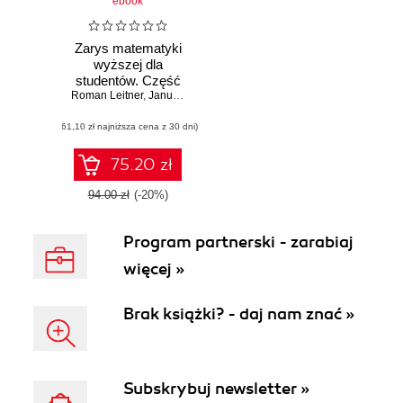
ebook
Zarys matematyki
wyższej dla
studentów. Część
Roman Leitner
3
,
Janusz Zacharski
(61,10 zł najniższa cena z 30 dni)
75.20 zł
94.00 zł
(-20%)
Program partnerski - zarabiaj
więcej »
Brak książki? - daj nam znać »
Subskrybuj newsletter »