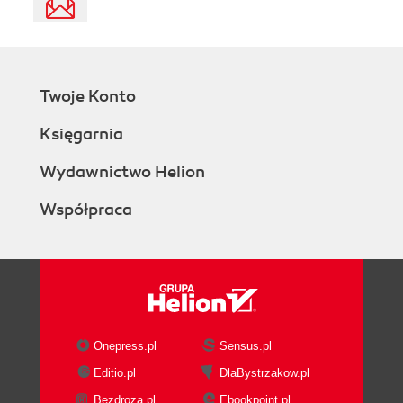
Twoje Konto
Księgarnia
Wydawnictwo Helion
Współpraca
Onepress.pl
Sensus.pl
Editio.pl
DlaBystrzakow.pl
Bezdroza.pl
Ebookpoint.pl