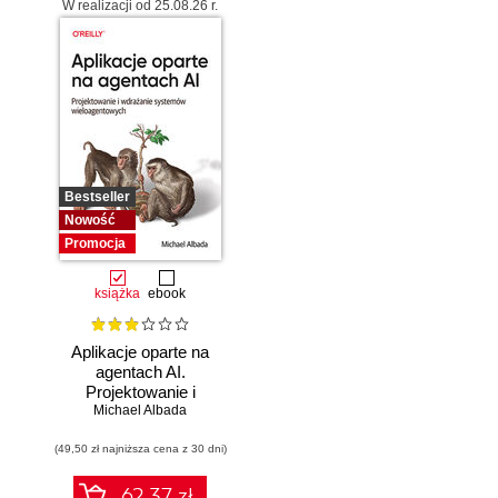
W realizacji od 25.08.26 r.
Bestseller
Nowość
Promocja
książka
ebook
Aplikacje oparte na
agentach AI.
Projektowanie i
Michael Albada
wdrażanie
systemów
(49,50 zł najniższa cena z 30 dni)
wieloagentowych
62.37 zł