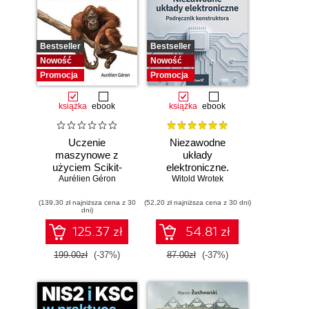
Bestseller
Bestseller
Nowość
Nowość
Promocja
Promocja
książka
ebook
książka
ebook
Uczenie
Niezawodne
maszynowe z
układy
użyciem Scikit-
elektroniczne.
Learn i PyTorch.
Aurélien Géron
Witold Wrotek
Podręcznik
Koncepcje,
konstruktora
(139,30 zł najniższa cena z 30
narzędzia i techniki
(52,20 zł najniższa cena z 30 dni)
dni)
umożliwiające
konstruowanie
125.37 zł
54.81 zł
inteligentnych
systemów
199.00zł
(-37%)
87.00zł
(-37%)