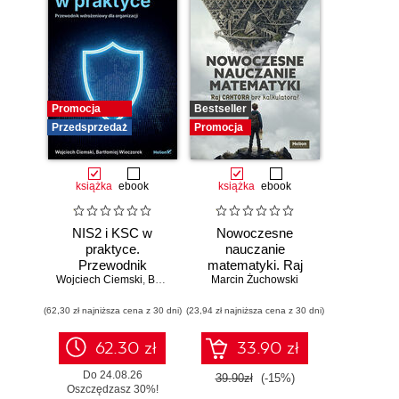
Promocja
Bestseller
Przedsprzedaż
Promocja
książka
ebook
książka
ebook
NIS2 i KSC w
Nowoczesne
praktyce.
nauczanie
Przewodnik
matematyki. Raj
Wojciech Ciemski
wdrożeniowy dla
,
Bartłomiej Wieczorek
Marcin Żuchowski
Cantora bez
organizacji
kalkulatora?
(62,30 zł najniższa cena z 30 dni)
(23,94 zł najniższa cena z 30 dni)
62.30 zł
33.90 zł
Do 24.08.26
39.90zł
(-15%)
Oszczędzasz 30%!