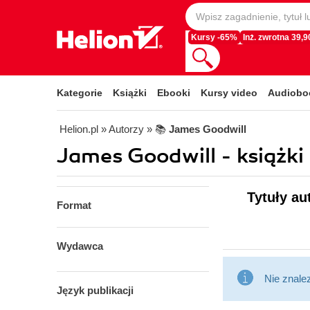
Kursy -65%
Inż. zwrotna 39,90
Kategorie
Książki
Ebooki
Kursy video
Audiobo
Helion.pl
» Autorzy
» 📚
James Goodwill
James Goodwill - książki
Tytuły au
Format
Wydawca
Nie znale
Język publikacji