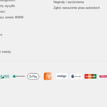
dostępności
Nagrody i wyróżnienia
zty wysyłki
Zgłoś naruszenie praw autorskich
ości
nasz serwis WWW
su
i zwroty