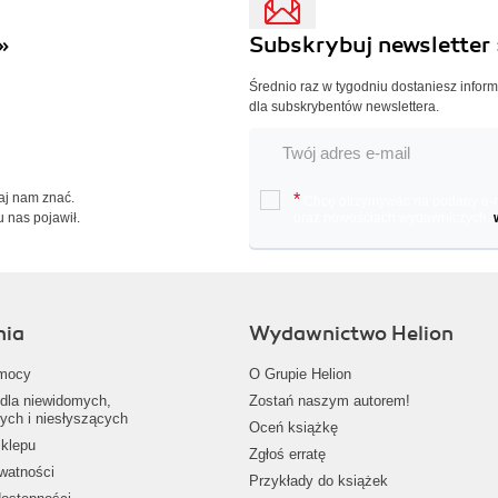
»
Subskrybuj newsletter 
Średnio raz w tygodniu dostaniesz infor
dla subskrybentów newslettera.
Daj nam znać.
*
Chcę otrzymywać na podany e-ma
u nas pojawił.
oraz nowościach wydawniczych.
nia
Wydawnictwo Helion
mocy
O Grupie Helion
dla niewidomych,
Zostań naszym autorem!
ych i niesłyszących
Oceń książkę
klepu
Zgłoś erratę
ywatności
Przykłady do książek