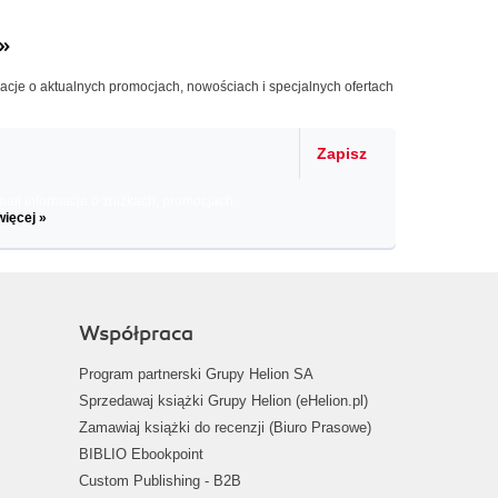
»
macje o aktualnych promocjach, nowościach i specjalnych ofertach
Zapisz
il informacje o zniżkach, promocjach
więcej »
Współpraca
Program partnerski Grupy Helion SA
Sprzedawaj książki Grupy Helion (eHelion.pl)
Zamawiaj książki do recenzji (Biuro Prasowe)
BIBLIO Ebookpoint
Custom Publishing - B2B