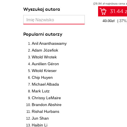
(29,94 zł najniższa cena z
Wyszukaj autora
31.44 z
49.90zł
(-37%
Popularni autorzy
Anil Ananthaswamy
Adam Józefiok
Witold Wrotek
Aurélien Géron
Witold Krieser
Chip Huyen
Michael Albada
Mark Lutz
Chrissy LeMaire
Brandon Abshire
Rishal Hurbans
Jun Shan
Haibin Li