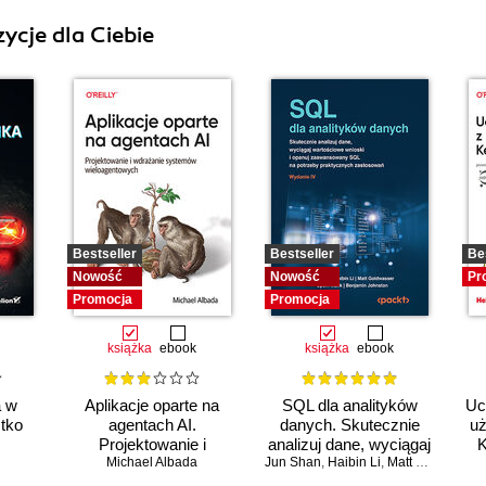
ycje dla Ciebie
Bestseller
Bestseller
Be
Nowość
Nowość
Pr
Promocja
Promocja
książka
ebook
książka
ebook
a w
Aplikacje oparte na
SQL dla analityków
Uc
stko
agentach AI.
danych. Skutecznie
uż
Projektowanie i
analizuj dane, wyciągaj
K
wdrażanie systemów
Michael Albada
Jun Shan
wartościowe wnioski i
,
Haibin Li
,
Matt Goldwasser
wieloagentowych
opanuj zaawansowany