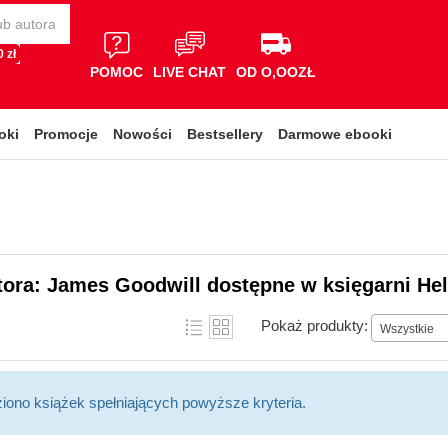
 zł
POMOC
LIVE CHAT
OD O,OOZŁ
oki
Promocje
Nowości
Bestsellery
Darmowe ebooki
tora: James Goodwill dostępne w księgarni He
Pokaż produkty:
Wszystkie
ziono książek spełniających powyższe kryteria.