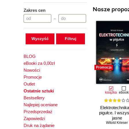
Nasze propoz
Zakres cen
–
Wyczyść
BLOG
eBooki za 0,00zł
Promocja
Nowości
Promocje
Outlet
Ostatnie sztuki
książka
ebook
Bestsellery
Najlepiej oceniane
Elektrotechnik
Przedsprzedaż
pigułce. I wszy
jasne
Zapowiedzi
Witold Krieser
Druk na żądanie