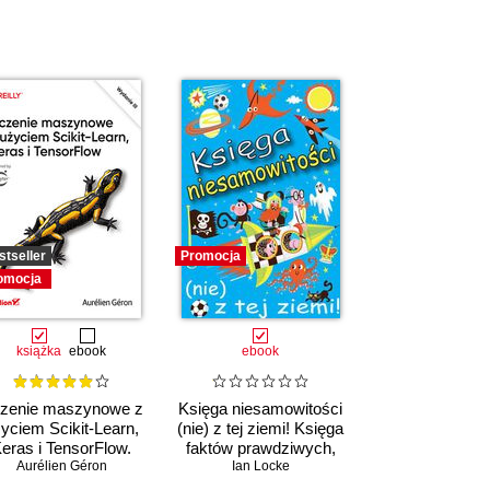
stseller
Promocja
omocja
książka
ebook
ebook
zenie maszynowe z
Księga niesamowitości
yciem Scikit-Learn,
(nie) z tej ziemi! Księga
eras i TensorFlow.
faktów prawdziwych,
,
Upom Malik
Aurélien Géron
Wydanie III
,
Benjamin Johnston
choć niezwykłych
Ian Locke