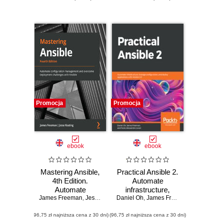
Promocja
Promocja
ebook
ebook
Mastering Ansible,
Practical Ansible 2.
4th Edition.
Automate
Automate
infrastructure,
James Freeman
configuration
,
Jesse Keating
Daniel Oh
manage
,
James Freeman
,
Fabio Ales
management and
configuration, and
(96,75 zł najniższa cena z 30 dni)
overcome
(96,75 zł najniższa cena z 30 dni)
deploy applications