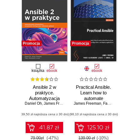
Promocja
Promocja
książka
ebook
ebook
Ansible 2 w
Practical Ansible.
praktyce.
Learn how to
Automatyzacja
automate
Daniel Oh
infrastruktury,
,
James Freeman
,
Fabio Alessandro Locati
James Freeman
infrastructure,
,
Fabio Alessandro Locati
zarządzanie
manage
(39,50 zł najniższa cena z 30 dni)
konfiguracją i
(98,10 zł najniższa cena z 30 dni)
configuration, and
wdrażanie aplikacji
deploy applications
- Second Edition
41.87 zł
125.10 zł
79.00zł
(-47%)
139.00 zł
(-10%)