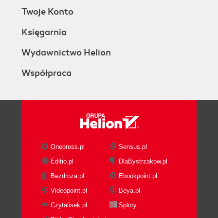
Twoje Konto
Księgarnia
Wydawnictwo Helion
Współpraca
Onepress.pl
Sensus.pl
Editio.pl
DlaBystrzakow.pl
Bezdroza.pl
Ebookpoint.pl
Videopoint.pl
Beya.pl
Czytalisek.pl
Sploty