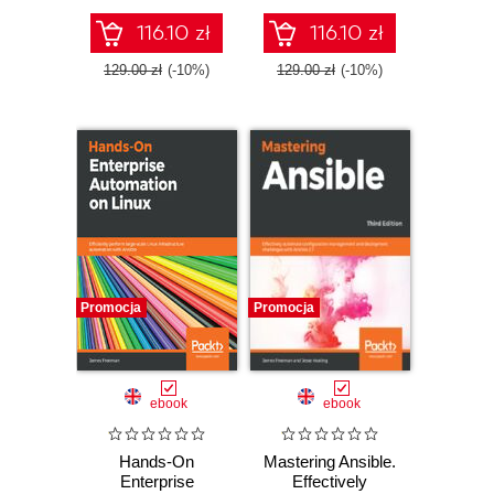
deployment
with Ansible 2.9
challenges with
116.10 zł
116.10 zł
Ansible - Fourth
Edition
129.00 zł
(-10%)
129.00 zł
(-10%)
Promocja
Promocja
ebook
ebook
Hands-On
Mastering Ansible.
Enterprise
Effectively