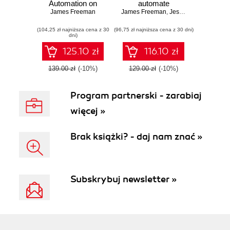
Automation on
automate
Linux. Efficiently
James Freeman
James Freeman
configuration
,
Jesse Keating
perform large-
management and
(104,25 zł najniższa cena z 30
scale Linux
(96,75 zł najniższa cena z 30 dni)
deployment
dni)
infrastructure
challenges with
automation with
Ansible 2.7 - Third
125.10 zł
116.10 zł
Ansible
Edition
139.00 zł
(-10%)
129.00 zł
(-10%)
Program partnerski - zarabiaj
więcej »
Brak książki? - daj nam znać »
Subskrybuj newsletter »