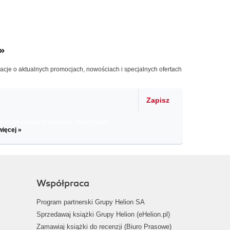
»
macje o aktualnych promocjach, nowościach i specjalnych ofertach
Zapisz
il informacje o zniżkach, promocjach
więcej »
Współpraca
Program partnerski Grupy Helion SA
Sprzedawaj książki Grupy Helion (eHelion.pl)
Zamawiaj książki do recenzji (Biuro Prasowe)