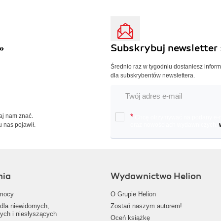
»
Subskrybuj newsletter 
Średnio raz w tygodniu dostaniesz infor
dla subskrybentów newslettera.
Daj nam znać.
*
Chcę otrzymywać na podany e-ma
u nas pojawił.
oraz nowościach wydawniczych.
nia
Wydawnictwo Helion
mocy
O Grupie Helion
dla niewidomych,
Zostań naszym autorem!
ych i niesłyszących
Oceń książkę