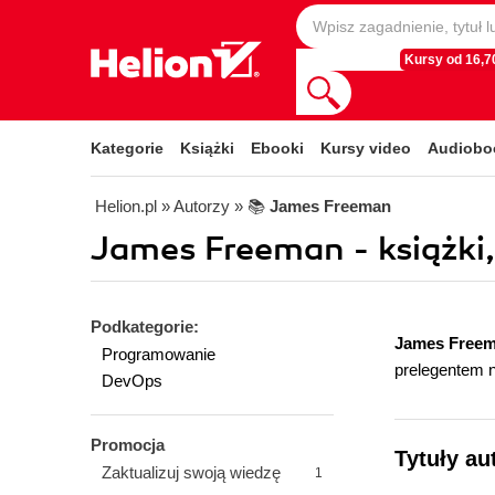
Kursy od 16,70
Kategorie
Książki
Ebooki
Kursy video
Audiobo
Helion.pl
» Autorzy
» 📚
James Freeman
James Freeman - książki,
Podkategorie:
James Free
Programowanie
prelegentem 
DevOps
Promocja
Tytuły au
Zaktualizuj swoją wiedzę
1