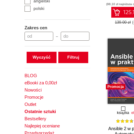
angielski
(98,10 zł najniższa 
Second Ed
polski
125.
139.00 zł
Zakres cen
–
Wyczyść
BLOG
eBooki za 0,00zł
Promocja
Nowości
Promocje
Outlet
Ostatnie sztuki
książka
e
Bestsellery
Najlepiej oceniane
Ansible 2 w 
Przedsprzedaż
Automaty