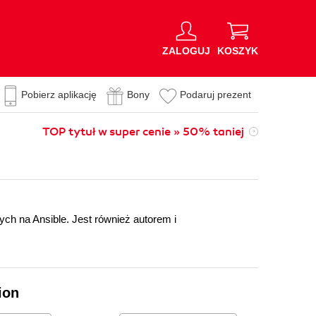
ZALOGUJ
KOSZYK
Pobierz aplikację
Bony
Podaruj prezent
TOP tytuł w super cenie » 50% taniej
ych na Ansible. Jest również autorem i
ion