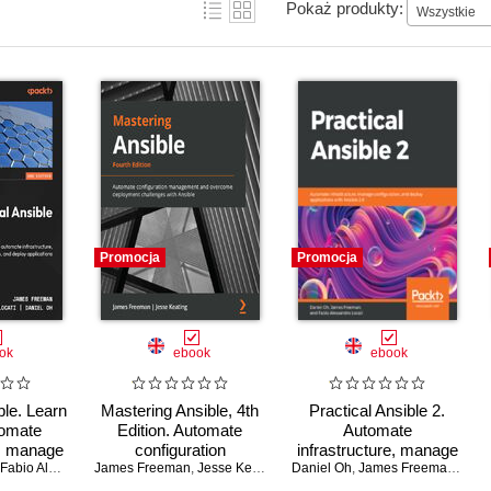
Pokaż produkty:
Wszystkie
Promocja
Promocja
ok
ebook
ebook
ble. Learn
Mastering Ansible, 4th
Practical Ansible 2.
tomate
Edition. Automate
Automate
e, manage
configuration
infrastructure, manage
on, and
Fabio Alessandro Locati
James Freeman
management and
,
Daniel Oh
,
Jesse Keating
Daniel Oh
configuration, and
,
James Freeman
,
Fabi
ations -
overcome deployment
deploy applications with