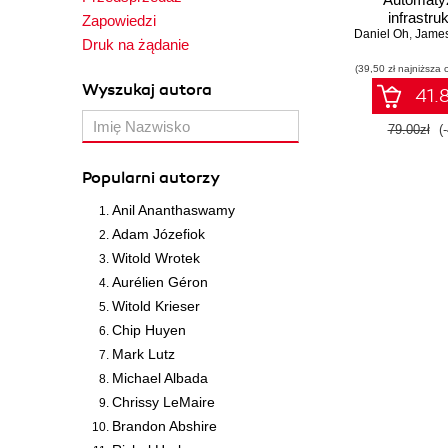
infrastruk
Zapowiedzi
Daniel Oh
zarządz
,
James
Druk na żądanie
konfigura
(39,50 zł najniższa 
wdrażanie a
Wyszukaj autora
41.8
79.00zł
(
Popularni autorzy
Anil Ananthaswamy
Adam Józefiok
Witold Wrotek
Aurélien Géron
Witold Krieser
Chip Huyen
Mark Lutz
Michael Albada
Chrissy LeMaire
Brandon Abshire