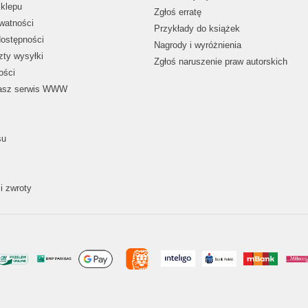
klepu
Zgłoś erratę
ywatności
Przykłady do książek
dostępności
Nagrody i wyróżnienia
zty wysyłki
Zgłoś naruszenie praw autorskich
ości
nasz serwis WWW
su
i zwroty