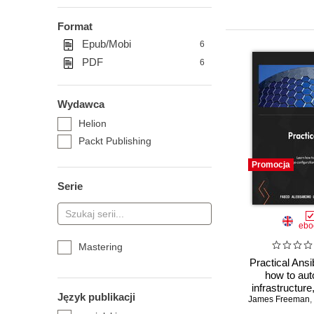
Format
Epub/Mobi
6
PDF
6
Wydawca
Helion
Packt Publishing
Promocja
Serie
ebo
Mastering
Practical Ansi
how to au
infrastructur
Język publikacji
James Freeman
configurati
,
deploy applic