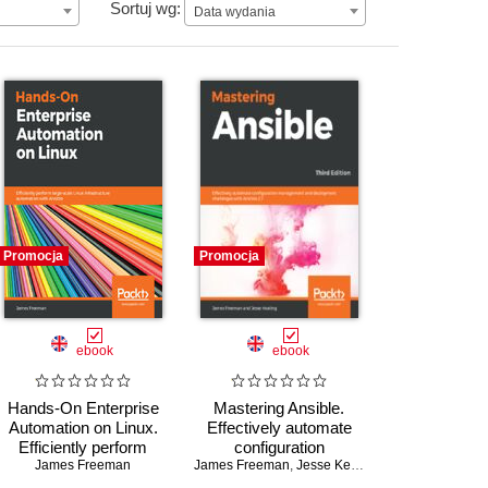
Data wydania
Sortuj wg:
Data wydania
Promocja
Promocja
ebook
ebook
Hands-On Enterprise
Mastering Ansible.
Automation on Linux.
Effectively automate
Efficiently perform
configuration
o Alessandro Locati
large-scale Linux
James Freeman
James Freeman
management and
,
Jesse Keating
infrastructure
deployment challenges