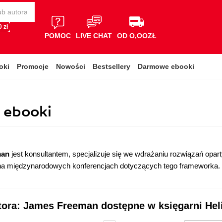
 zł
POMOC
LIVE CHAT
OD O,OOZŁ
oki
Promocje
Nowości
Bestsellery
Darmowe ebooki
 ebooki
man
jest konsultantem, specjalizuje się we wdrażaniu rozwiązań opart
na międzynarodowych konferencjach dotyczących tego frameworka.
tora: James Freeman dostępne w księgarni Hel