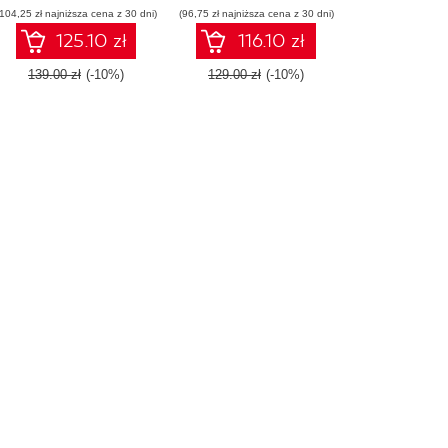
(104,25 zł najniższa cena z 30 dni)
automation with Ansible
(96,75 zł najniższa cena z 30 dni)
with Ansible 2.7 - Third
Edition
125.10 zł
116.10 zł
139.00 zł
(-10%)
129.00 zł
(-10%)