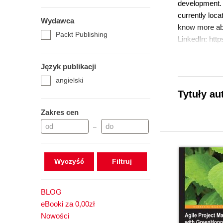
development. H
currently loc
Wydawca
know more abou
Packt Publishing
LinkedIn: http
Język publikacji
angielski
Tytuły au
Zakres cen
–
Wyczyść
BLOG
eBooki za 0,00zł
Nowości