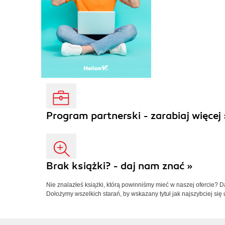
Program partnerski - zarabiaj więcej 
Brak książki? - daj nam znać »
Nie znalazłeś książki, którą powinniśmy mieć w naszej ofercie? 
Dołożymy wszelkich starań, by wskazany tytuł jak najszybciej się 