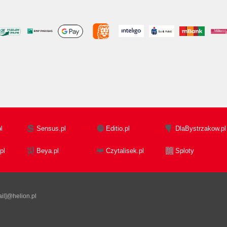
l
Sensus.pl
Editio.pl
DlaBystrzakow.pl
pl
Beya.pl
Czytalisek.pl
Sploty
il]@helion.pl