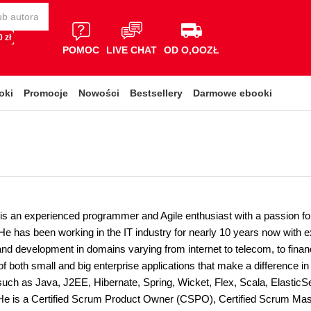
 zł
POMOC
LIVE CHAT
OD O,OOZŁ
oki
Promocje
Nowości
Bestsellery
Darmowe ebooki
 is an experienced programmer and Agile enthusiast with a passion fo
e has been working in the IT industry for nearly 10 years now with e
and development in domains varying from internet to telecom, to finance
 both small and big enterprise applications that make a difference in
such as Java, J2EE, Hibernate, Spring, Wicket, Flex, Scala, Elastic
He is a Certified Scrum Product Owner (CSPO), Certified Scrum Mast