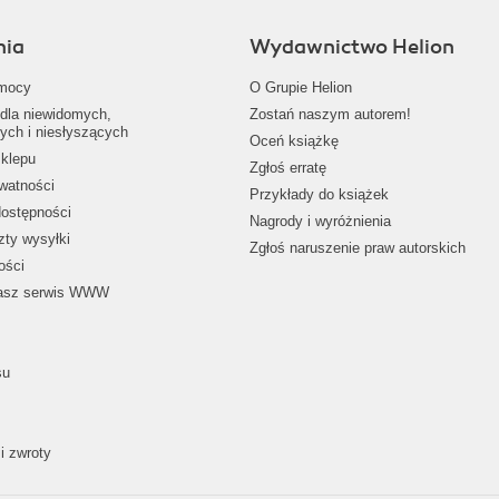
nia
Wydawnictwo Helion
mocy
O Grupie Helion
dla niewidomych,
Zostań naszym autorem!
ych i niesłyszących
Oceń książkę
klepu
Zgłoś erratę
ywatności
Przykłady do książek
dostępności
Nagrody i wyróżnienia
zty wysyłki
Zgłoś naruszenie praw autorskich
ości
nasz serwis WWW
su
i zwroty