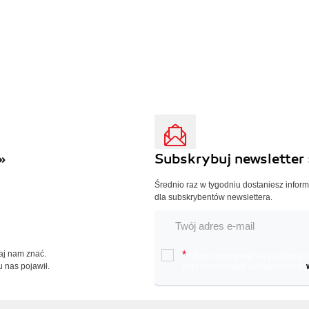
»
Subskrybuj newsletter 
Średnio raz w tygodniu dostaniesz infor
dla subskrybentów newslettera.
Daj nam znać.
*
Chcę otrzymywać na podany e-ma
u nas pojawił.
oraz nowościach wydawniczych.