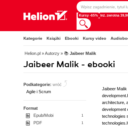
Kursy -65%
Inż. zwrotna 39,90
Kategorie
Książki
Ebooki
Kursy video
Audiobo
Helion.pl
» Autorzy
» 📚
Jaibeer Malik
Jaibeer Malik - ebooki
Podkategorie:
wróć
Jaibeer Malik
Agile i Scrum
development.H
architecture, 
Format
development of
Epub/Mobi
1
technologies 
PDF
technologies.
1