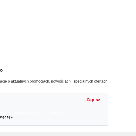
»
macje o aktualnych promocjach, nowościach i specjalnych ofertach
Zapisz
il informacje o zniżkach, promocjach
więcej »