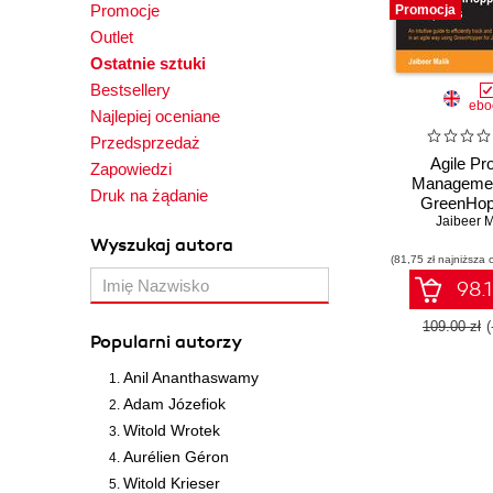
Promocje
Promocja
Outlet
Ostatnie sztuki
Bestsellery
ebo
Najlepiej oceniane
Przedsprzedaż
Agile Pro
Zapowiedzi
Managemen
Druk na żądanie
GreenHop
Blueprints. W
Jaibeer M
an Agile enthus
Wyszukaj autora
comprehensive
(81,75 zł najniższa 
GreenHopper 
98.1
you track an
your projects
109.00 zł
Popularni autorzy
that achieves
value for yo
Anil Ananthaswamy
Excellent rea
everybody
Adam Józefiok
stakeholders
Witold Wrotek
maste
Aurélien Géron
Witold Krieser