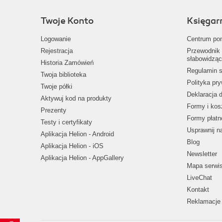
Twoje Konto
Księgar
Logowanie
Centrum po
Rejestracja
Przewodnik 
słabowidząc
Historia Zamówień
Regulamin s
Twoja biblioteka
Polityka pr
Twoje półki
Deklaracja 
Aktywuj kod na produkty
Formy i kos
Prezenty
Formy płatn
Testy i certyfikaty
Usprawnij 
Aplikacja Helion - Android
Blog
Aplikacja Helion - iOS
Newsletter
Aplikacja Helion - AppGallery
Mapa serwi
LiveChat
Kontakt
Reklamacje 