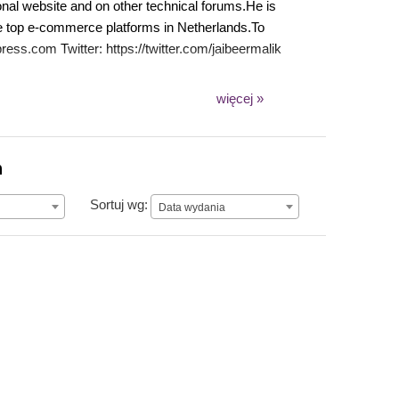
onal website and on other technical forums.He is
he top e-commerce platforms in Netherlands.To
press.com Twitter: https://twitter.com/jaibeermalik
więcej »
n
Data wydania
Sortuj wg:
Data wydania