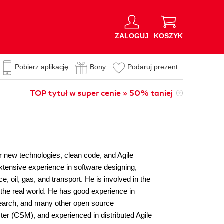
ZALOGUJ
KOSZYK
Pobierz aplikację
Bony
Podaruj prezent
TOP tytuł w super cenie » 50% taniej
r new technologies, clean code, and Agile
xtensive experience in software designing,
, oil, gas, and transport. He is involved in the
 the real world. He has good experience in
Search, and many other open source
er (CSM), and experienced in distributed Agile