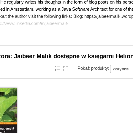
e regularly writes his thoughts in the form of blog posts on his pers
ated in Amsterdam, working as a Java Software Architect for one of t
t the author visit the following links: Blog: https://jaibeermalik.word
s://www.linkedin.com/in/jaibeermalik
tora: Jaibeer Malik dostępne w księgarni Helio
Pokaż produkty:
Wszystkie