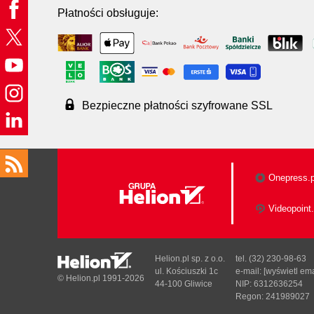
Płatności obsługuje:
Bezpieczne płatności szyfrowane SSL
Onepress.p
Videopoint.
Helion.pl sp. z o.o.
tel. (32) 230-98-63
ul. Kościuszki 1c
e-mail:
[wyświetl ema
© Helion.pl 1991-2026
44-100 Gliwice
NIP: 6312636254
Regon: 241989027