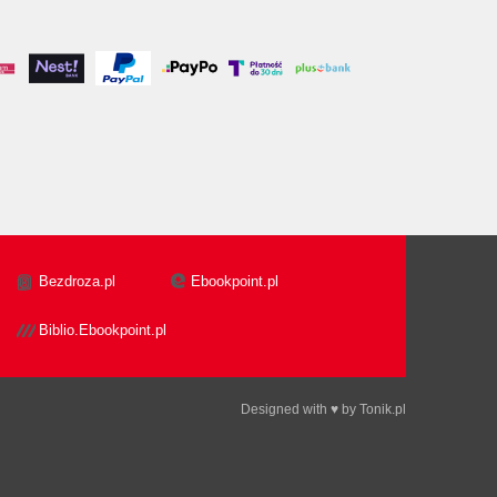
Bezdroza.pl
Ebookpoint.pl
Biblio.Ebookpoint.pl
Designed with ♥ by
Tonik.pl