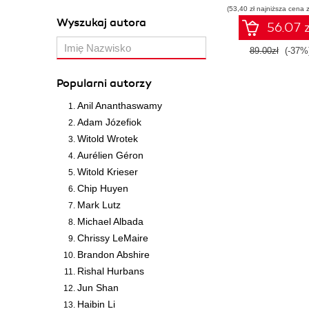
(53,40 zł najniższa cena z
Wydanie III
Wyszukaj autora
56.07 z
89.00zł
(-37%
Popularni autorzy
Anil Ananthaswamy
Adam Józefiok
Witold Wrotek
Aurélien Géron
Witold Krieser
Chip Huyen
Mark Lutz
Michael Albada
Chrissy LeMaire
Brandon Abshire
Rishal Hurbans
Jun Shan
Haibin Li