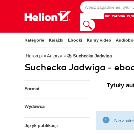
Inż. zwrotna 39,90
Kategorie
Książki
Ebooki
Kursy video
Audiobo
Helion.pl
» Autorzy
» 📚
Suchecka Jadwiga
Suchecka Jadwiga - eboo
Tytuły au
Format
Wydawca
Nie znale
Język publikacji