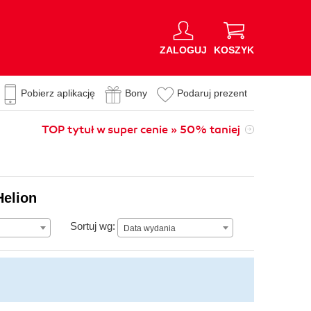
ZALOGUJ
KOSZYK
Pobierz aplikację
Bony
Podaruj prezent
TOP tytuł w super cenie » 50% taniej
Helion
Data wydania
Sortuj wg:
Data wydania