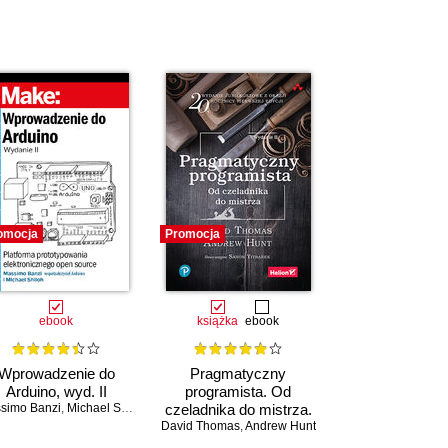
omocja
Promocja
ebook
książka
ebook
Wprowadzenie do
Pragmatyczny
Arduino, wyd. II
programista. Od
simo Banzi
,
Michael Shiloh
czeladnika do mistrza.
David Thomas
Wydanie II
,
Andrew Hunt