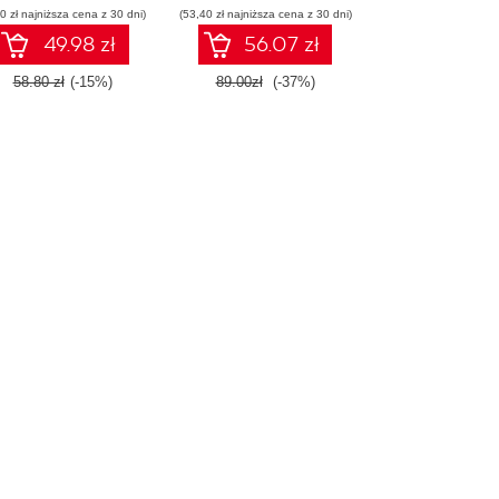
0 zł najniższa cena z 30 dni)
(53,40 zł najniższa cena z 30 dni)
49.98 zł
56.07 zł
58.80 zł
(-15%)
89.00zł
(-37%)