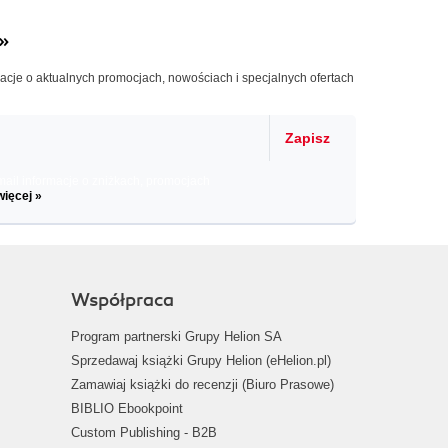
»
macje o aktualnych promocjach, nowościach i specjalnych ofertach
Zapisz
il informacje o zniżkach, promocjach
więcej »
Współpraca
Program partnerski Grupy Helion SA
Sprzedawaj książki Grupy Helion (eHelion.pl)
Zamawiaj książki do recenzji (Biuro Prasowe)
BIBLIO Ebookpoint
Custom Publishing - B2B