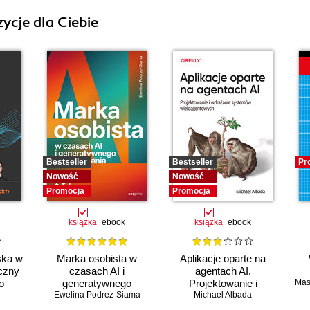
ycje dla Ciebie
Bestseller
Bestseller
Pr
Nowość
Nowość
Promocja
Promocja
książka
ebook
książka
ebook
ska w
Marka osobista w
Aplikacje oparte na
czny
czasach AI i
agentach AI.
o
generatywnego
Projektowanie i
Mas
u
Ewelina Podrez-Siama
wyszukiwania
wdrażanie systemów
Michael Albada
ym.
wieloagentowych