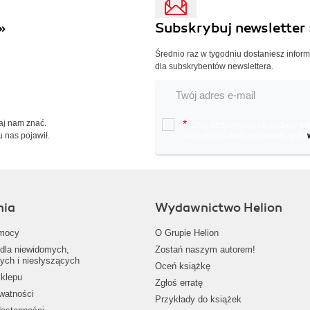
»
Subskrybuj newsletter 
Średnio raz w tygodniu dostaniesz infor
dla subskrybentów newslettera.
Daj nam znać.
*
Chcę otrzymywać na podany e-ma
u nas pojawił.
oraz nowościach wydawniczych.
nia
Wydawnictwo Helion
mocy
O Grupie Helion
dla niewidomych,
Zostań naszym autorem!
ych i niesłyszących
Oceń książkę
klepu
Zgłoś erratę
ywatności
Przykłady do książek