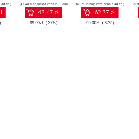
 30 dni)
(41,40 zł najniższa cena z 30 dni)
(49,50 zł najniższa cena z 30 dni)
(9,9
ł
43.47 zł
62.37 zł
)
69.00zł
(-37%)
99.00zł
(-37%)