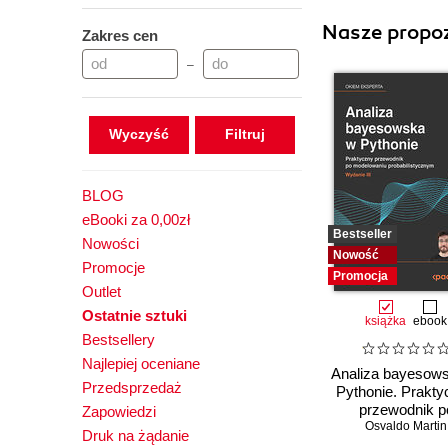
Nasze propoz
Zakres cen
–
Wyczyść
BLOG
eBooki za 0,00zł
Bestseller
Nowości
Nowość
Promocje
Promocja
Outlet
Ostatnie sztuki
książka
ebook
Bestsellery
Najlepiej oceniane
Analiza bayesow
Przedsprzedaż
Pythonie. Prakty
przewodnik p
Zapowiedzi
modelowani
Osvaldo Martin
Druk na żądanie
probabilistyczn