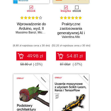
ebook
książka
ebook
Wprowadzenie do
Praktyczne
Arduino, wyd. II
zastosowania
Massimo Banzi
,
Michael Shiloh
generatywnej AI i
Valentina Alto
ChatGPT.
Wykorzystaj
(9,90 zł najniższa cena z 30 dni)
(52,20 zł najniższa cena z 30 dni)
potencjał inżynierii
promptów z
technologiami
49.98 zł
54.81 zł
OpenAI dla
zwiększenia
58.80 zł
(-15%)
87.00zł
(-37%)
produktywności i
kreatywności.
Wydanie II