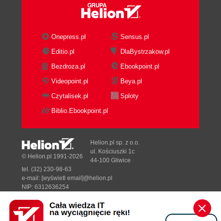
Onepress.pl
Sensus.pl
Editio.pl
DlaBystrzakow.pl
Bezdroza.pl
Ebookpoint.pl
Videopoint.pl
Beya.pl
Czytalisek.pl
Sploty
Biblio.Ebookpoint.pl
Helion.pl sp. z o.o.
ul. Kościuszki 1c
© Helion.pl 1991-2026
44-100 Gliwice
tel. (32) 230-98-63
e-mail:
[wyświetl email]@helion.pl
NIP: 6312636254
Regon: 241989027
Designed with ♥ by
Tonik.pl