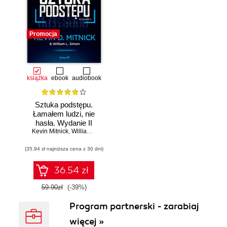
Promocja
książka
ebook
audiobook
Sztuka podstępu.
Łamałem ludzi, nie
hasła. Wydanie II
Kevin Mitnick
,
William L. Simon
(35,94 zł najniższa cena z 30 dni)
36.54 zł
59.90zł
(-39%)
Program partnerski - zarabiaj
więcej »