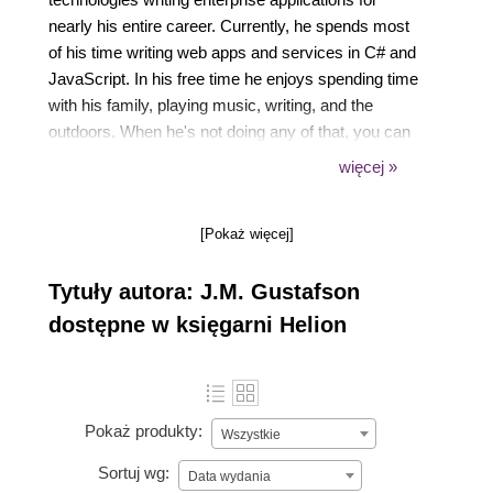
nearly his entire career. Currently, he spends most
of his time writing web apps and services in C# and
JavaScript. In his free time he enjoys spending time
with his family, playing music, writing, and the
outdoors. When he's not doing any of that, you can
find him doing (what else?) more programming.
więcej »
These days he is particularly interested in writing
games using HTML5 and JavaScript, many of which
[Pokaż więcej]
you can find on his website at
WorldTreeSoftware.com.
Tytuły autora: J.M. Gustafson
dostępne w księgarni Helion
Pokaż produkty:
Wszystkie
Sortuj wg:
Data wydania