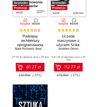
Bestseller
Bestseller
Promocja
Promocja
książka
ebook
książka
ebook
Podstawy
Uczenie
architektury
maszynowe z
oprogramowania
użyciem Scikit-
Mark Richards
dla inżynierów.
,
Neal Ford
Learn, Keras i
Aurélien Géron
Wydanie II
TensorFlow.
(77,40 zł najniższa cena z 30 dni)
(107,40 zł najniższa cena z 30
Wydanie III
dni)
81.27 zł
112.77 zł
129.00zł
(-37%)
179.00zł
(-37%)