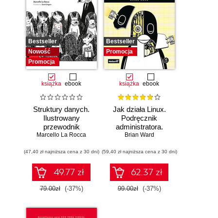
Bestseller
Bestseller
Nowość
Promocja
Promocja
książka
ebook
książka
ebook
Struktury danych.
Jak działa Linux.
Ilustrowany
Podręcznik
przewodnik
administratora.
Marcello La Rocca
Wydanie III
Brian Ward
(47,40 zł najniższa cena z 30 dni)
(59,40 zł najniższa cena z 30 dni)
49.77 zł
62.37 zł
79.00zł
(-37%)
99.00zł
(-37%)