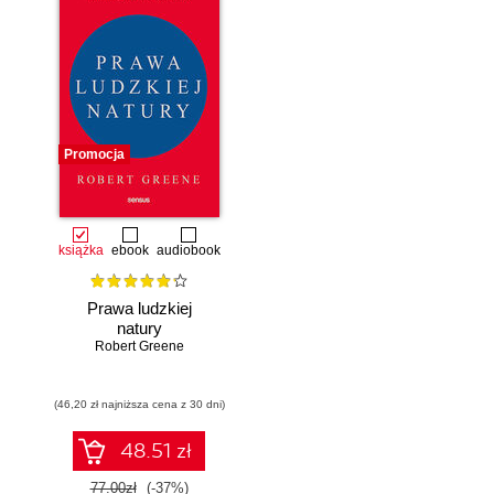
Promocja
książka
ebook
audiobook
Prawa ludzkiej
natury
Robert Greene
(46,20 zł najniższa cena z 30 dni)
48.51 zł
77.00zł
(-37%)