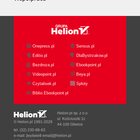
Onepress.pl
Sensus.pl
Editio.pl
DlaBystrzakow.pl
Bezdroza.pl
Ebookpoint.pl
Videopoint.pl
Beya.pl
Czytalisek.pl
Sploty
Biblio.Ebookpoint.pl
Helion.pl sp. z o.o.
ul. Kościuszki 1c
© Helion.pl 1991-2026
44-100 Gliwice
tel. (32) 230-98-63
e-mail:
[wyświetl email]@helion.pl