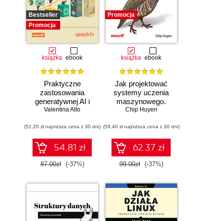
Bestseller
Promocja
Promocja
książka
ebook
książka
ebook
Praktyczne
Jak projektować
zastosowania
systemy uczenia
generatywnej AI i
maszynowego.
Valentina Alto
ChatGPT.
Chip Huyen
Iteracyjne
Wykorzystaj
tworzenie aplikacji
(52,20 zł najniższa cena z 30 dni)
potencjał inżynierii
(59,40 zł najniższa cena z 30 dni)
gotowych do pracy
promptów z
technologiami
54.81 zł
62.37 zł
OpenAI dla
zwiększenia
87.00zł
(-37%)
99.00zł
(-37%)
produktywności i
kreatywności.
Wydanie II