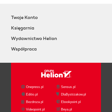
Twoje Konto
Księgarnia
Wydawnictwo Helion
Współpraca
Onepress.pl
Sensus.pl
Editio.pl
DlaBystrzakow.pl
Bezdroza.pl
Ebookpoint.pl
Videopoint.pl
Beya.pl